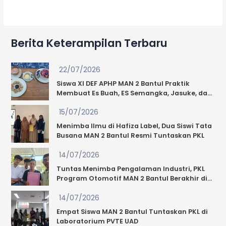
Kunjungan
Industri,
Siswa
Berita Keterampilan Terbaru
Kelas
XI
MAN
22/07/2026
2
Siswa XI DEF APHP MAN 2 Bantul Praktik
Bantul
Membuat Es Buah, ES Semangka, Jasuke, dan
Jelajahi
Tahu Walik, Guru Beri Apresiasi: “Segar
Wahana
15/07/2026
Sekali!”
New
Menimba Ilmu di Hafiza Label, Dua Siswi Tata
Celosia
Busana MAN 2 Bantul Resmi Tuntaskan PKL
dan
14/07/2026
Eling
Bening
Tuntas Menimba Pengalaman Industri, PKL
Program Otomotif MAN 2 Bantul Berakhir di
Berkah Jaya Motor Sewon Bantul
14/07/2026
Empat Siswa MAN 2 Bantul Tuntaskan PKL di
Laboratorium PVTE UAD