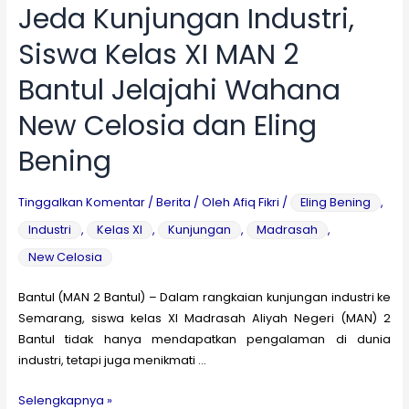
Jeda Kunjungan Industri,
le
Siswa Kelas XI MAN 2
Bantul Jelajahi Wahana
le
New Celosia dan Eling
le
Bening
le
Tinggalkan Komentar
/
Berita
/ Oleh
Afiq Fikri
/
Eling Bening
,
Industri
,
Kelas XI
,
Kunjungan
,
Madrasah
,
le
New Celosia
Bantul (MAN 2 Bantul) – Dalam rangkaian kunjungan industri ke
le
Semarang, siswa kelas XI Madrasah Aliyah Negeri (MAN) 2
Bantul tidak hanya mendapatkan pengalaman di dunia
industri, tetapi juga menikmati …
Jeda
Selengkapnya »