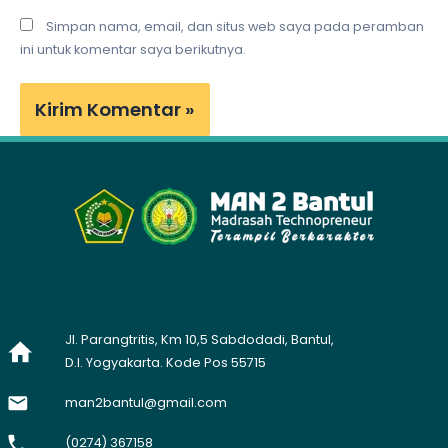
Simpan nama, email, dan situs web saya pada peramban
ini untuk komentar saya berikutnya.
Jl. Parangtritis, Km 10,5 Sabdodadi, Bantul,
D.I. Yogyakarta. Kode Pos 55715
man2bantul@gmail.com
(0274) 367158