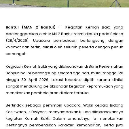
le
Bantul (MAN 2 Bantul) —
Kegiatan Kemah Bakti yang
le
diselenggarakan oleh MAN 2 Bantul resmi dibuka pada Selasa
(28/4/2026). Upacara pembukaan berlangsung dengan
le
khidmat dan tertib, diikuti oleh seluruh peserta dengan penuh
semangat.
le
Kegiatan Kemah Bakti yang dilaksanakan di
Bumi Perkemahan
Banyunibo
ini berlangsung selama tiga hari, mulai tanggal 28
hingga 30 April 2026. Lokasi tersebut dipilih karena dinilai
le
sangat mendukung pelaksanaan kegiatan kepramukaan yang
menekankan pembelajaran di alam terbuka.
le
Bertindak sebagai pemimpin upacara, Wakil Kepala Bidang
Kesiswaan, Is Dwiyanti, menyampaikan tujuan dilaksanakannya
kegiatan Kemah Bakti. Dalam amanatnya, ia menekankan
pentingnya pembentukan karakter, kemandirian, serta jiwa