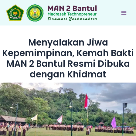
Lewati
ke
Main
konten
Men
Menyalakan Jiwa
Kepemimpinan, Kemah Bakti
MAN 2 Bantul Resmi Dibuka
dengan Khidmat
le
le