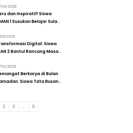
/04/2026
utic
eru dan Inspiratif! Siswa
MAN 1 Susukan Belajar Sulam
ita di MAN 2 Bantul
/03/2026
ransformasi Digital: Siswa
AN 2 Bantul Rancang Masa
epan Melalui Brosur Bisnis
/02/2026
erbasis Canva Edu
emangat Berkarya di Bulan
amadan: Siswa Tata Busana
AN 2 Bantul Antusias Praktik
embuatan Blus
2
3
…
5