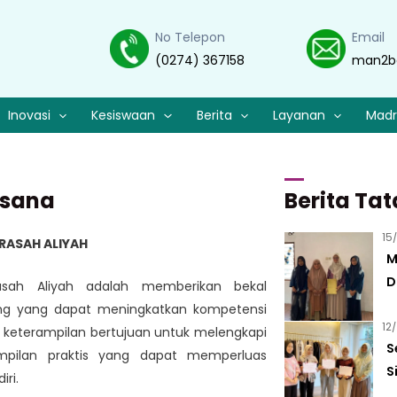
No Telepon
Email
(0274) 367158
man2b
Inovasi
Kesiswaan
Berita
Layanan
Madr
usana
Berita Ta
15
RASAH ALIYAH
M
D
asah Aliyah adalah memberikan bekal
B
ng yang dapat meningkatkan kompetensi
12
 keterampilan bertujuan untuk melengkapi
S
mpilan praktis yang dapat memperluas
S
ri.
B