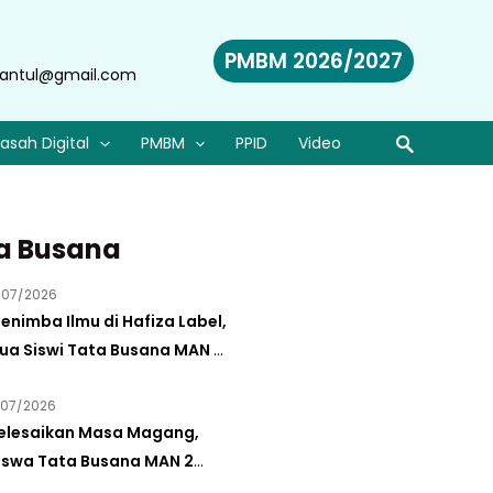
PMBM 2026/2027
antul@gmail.com
asah Digital
PMBM
PPID
Video
ta Busana
/07/2026
enimba Ilmu di Hafiza Label,
ua Siswi Tata Busana MAN 2
antul Resmi Tuntaskan PKL
/07/2026
elesaikan Masa Magang,
iswa Tata Busana MAN 2
antul Resmi Ditarik dari