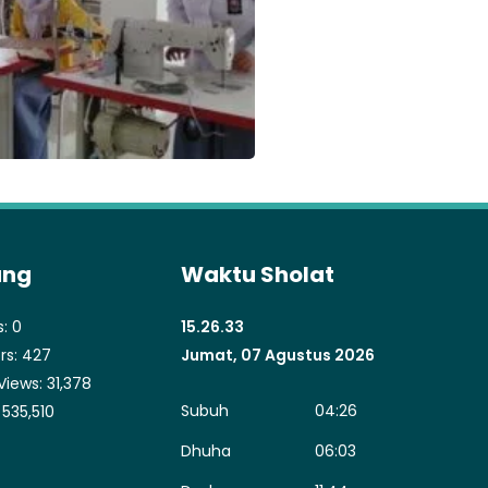
ung
Waktu Sholat
s:
0
15.26.33
rs:
427
Jumat, 07 Agustus 2026
Views:
31,378
Subuh
04:26
:
535,510
Dhuha
06:03