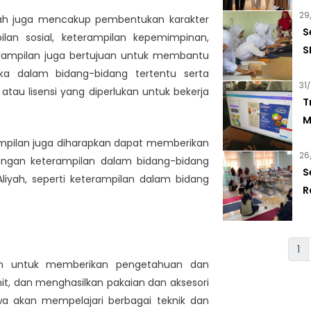
29
P
yah juga mencakup pembentukan karakter
S
lan sosial, keterampilan kepemimpinan,
S
eterampilan juga bertujuan untuk membantu
P
 dalam bidang-bidang tertentu serta
31
tau lisensi yang diperlukan untuk bekerja
T
M
D
ampilan juga diharapkan dapat memberikan
26
B
ngan keterampilan dalam bidang-bidang
S
liyah, seperti keterampilan dalam bidang
R
M
P
1
uan untuk memberikan pengetahuan dan
t, dan menghasilkan pakaian dan aksesori
swa akan mempelajari berbagai teknik dan