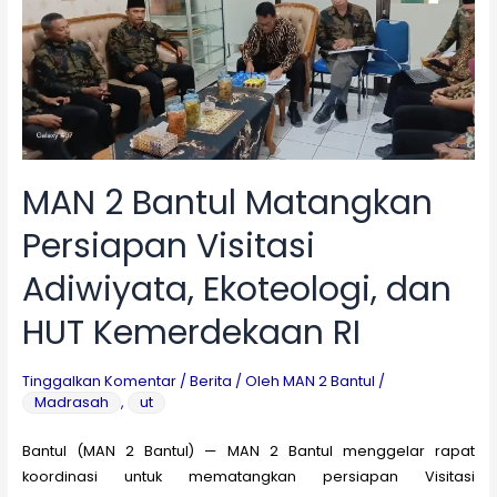
Zoom
Meeting
UPG
Kanwil
Kemenag
DIY,
Kakanwil
MAN 2 Bantul Matangkan
Ingatkan
Bahaya
Persiapan Visitasi
Gratifikasi
Berkedok
Adiwiyata, Ekoteologi, dan
Hadiah
HUT Kemerdekaan RI
Tinggalkan Komentar
/
Berita
/ Oleh
MAN 2 Bantul
/
Madrasah
,
ut
Bantul (MAN 2 Bantul) — MAN 2 Bantul menggelar rapat
koordinasi untuk mematangkan persiapan Visitasi