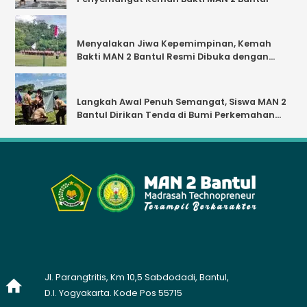
Menyalakan Jiwa Kepemimpinan, Kemah
Bakti MAN 2 Bantul Resmi Dibuka dengan
Khidmat
Langkah Awal Penuh Semangat, Siswa MAN 2
Bantul Dirikan Tenda di Bumi Perkemahan
anyunibo
Jl. Parangtritis, Km 10,5 Sabdodadi, Bantul,
D.I. Yogyakarta. Kode Pos 55715