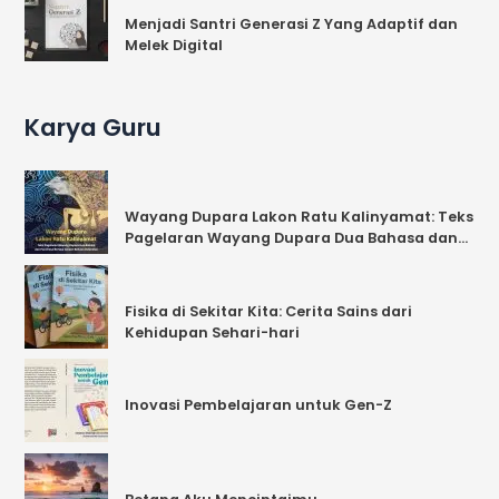
Menjadi Santri Generasi Z Yang Adaptif dan
Melek Digital
Karya Guru
Wayang Dupara Lakon Ratu Kalinyamat: Teks
Pagelaran Wayang Dupara Dua Bahasa dan
Parafrasa Berupa Cerpen Bahasa Indonesia
Fisika di Sekitar Kita: Cerita Sains dari
Kehidupan Sehari-hari
Inovasi Pembelajaran untuk Gen-Z