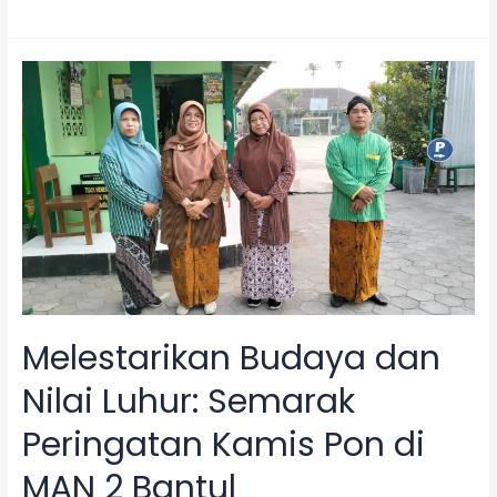
Kewirausahaan
Digital,
Siswa
Kelas
X
F
MAN
2
Bantul
Pelajari
Profil
Technopreneur
dan
Melestarikan Budaya dan
Tantangan
Branding
Nilai Luhur: Semarak
UMKM
Peringatan Kamis Pon di
MAN 2 Bantul