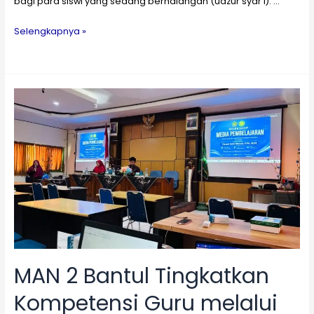
bagi para siswi yang sedang berhalangan (udzur syar’i). …
Umi
Selengkapnya »
Fathonah
Edukasi
Siswi
MAN
2
Bantul
yang
Udzur
Soal
Pengelolaan
Sampah
Pembalut
di
Ruang
MAN 2 Bantul Tingkatkan
Otomotif
Kompetensi Guru melalui