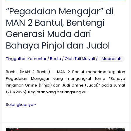
“Pegadaian Mengajar” di
MAN 2 Bantul, Bentengi
Generasi Muda dari
Bahaya Pinjol dan Judol
Tinggalkan Komentar
/
Berita
/ Oleh
Tuti Mulyati
/
Madrasah
Bantul (MAN 2 Bantul) – MAN 2 Bantul menerima kegiatan
Pegadaian Mengajar yang mengangkat tema “Bahaya
Pinjaman Online (Pinjol) dan Judi Online (Judol)” pada Jumat
(7/8/2026). Kegiatan yang berlangsung di …
“Pegadaian
Selengkapnya »
Mengajar”
di
MAN