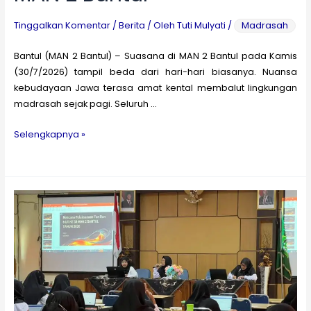
Tinggalkan Komentar
/
Berita
/ Oleh
Tuti Mulyati
/
Madrasah
Bantul (MAN 2 Bantul) – Suasana di MAN 2 Bantul pada Kamis
(30/7/2026) tampil beda dari hari-hari biasanya. Nuansa
kebudayaan Jawa terasa amat kental membalut lingkungan
madrasah sejak pagi. Seluruh …
Melestarikan
Selengkapnya »
Budaya
dan
Nilai
Luhur:
Semarak
Peringatan
Kamis
Pon
di
MAN
2