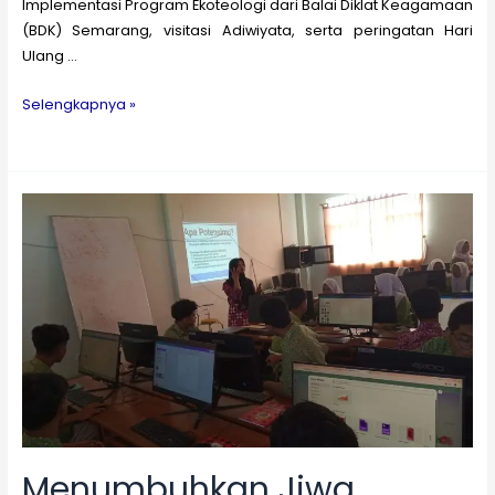
Implementasi Program Ekoteologi dari Balai Diklat Keagamaan
(BDK) Semarang, visitasi Adiwiyata, serta peringatan Hari
Ulang …
MAN
Selengkapnya »
2
Bantul
Matangkan
Persiapan
Visitasi
Adiwiyata,
Ekoteologi,
dan
HUT
Kemerdekaan
RI
Menumbuhkan Jiwa