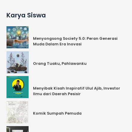
Karya Siswa
Menyongsong Society 5.0: Peran Generasi
Muda Dalam Era Inovasi
Orang Tuaku, Pahlawanku
Menyibak Kisah Inspiratif Ulul Ajib, Investor
Ilmu dari Daerah Pesisir
Komik Sumpah Pemuda