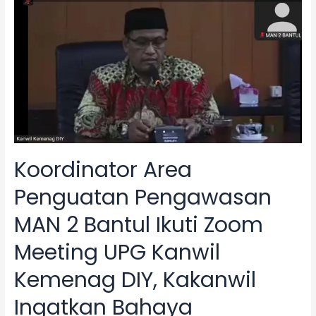
2
Bantul,
Bentengi
Generasi
Muda
dari
Bahaya
Pinjol
dan
Judol
Koordinator Area
Penguatan Pengawasan
MAN 2 Bantul Ikuti Zoom
Meeting UPG Kanwil
Kemenag DIY, Kakanwil
Ingatkan Bahaya