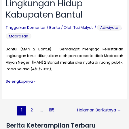
Lingkungan Hidup
Kabupaten Bantul
Tinggalkan Komentar
/
Berita
/ Oleh
Tuti Mulyati
/
Adiwiyata
,
Madrasah
Bantul (MAN 2 Bantul) – Semangat menjaga kelestarian
lingkungan terus ditunjukkan oleh para peserta didik Madrasah
Aliyah Negeri (MAN) 2 Bantul melalui aksi nyata di ruang publik.
Pada Selasa (4/8/2026), …
Siswa
Selengkapnya »
MAN
2
Bantul
Ikuti
Paginasi
1
2
…
185
Halaman Berikutnya
→
Pelatihan
pos
Daur
Berita Keterampilan Terbaru
Ulang