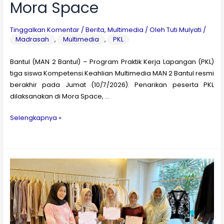
Mora Space
Tinggalkan Komentar
/
Berita
,
Multimedia
/ Oleh
Tuti Mulyati
/
Madrasah
,
Multimedia
,
PKL
Bantul (MAN 2 Bantul) – Program Praktik Kerja Lapangan (PKL)
tiga siswa Kompetensi Keahlian Multimedia MAN 2 Bantul resmi
berakhir pada Jumat (10/7/2026). Penarikan peserta PKL
dilaksanakan di Mora Space, …
PKL
Selengkapnya »
Tuntas,
Tiga
Siswa
Multimedia
MAN
2
Bantul
Raih
Apresiasi