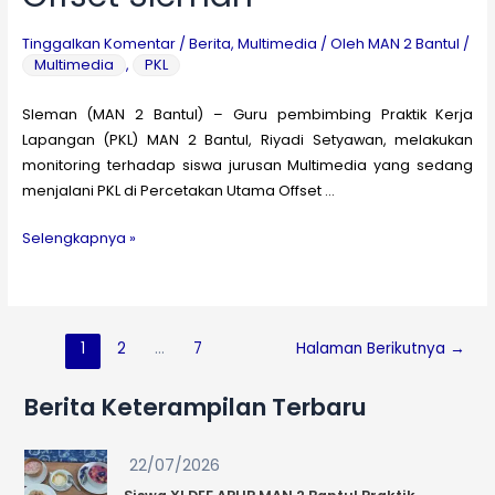
Tinggalkan Komentar
/
Berita
,
Multimedia
/ Oleh
MAN 2 Bantul
/
Multimedia
,
PKL
Sleman (MAN 2 Bantul) – Guru pembimbing Praktik Kerja
Lapangan (PKL) MAN 2 Bantul, Riyadi Setyawan, melakukan
monitoring terhadap siswa jurusan Multimedia yang sedang
menjalani PKL di Percetakan Utama Offset …
Pantau
Selengkapnya »
PKL
Multimedia,
Guru
MAN
Paginasi
1
2
…
7
Halaman Berikutnya
→
2
pos
Bantul
Berita Keterampilan Terbaru
Lakukan
Monitoring
22/07/2026
Siswa
di