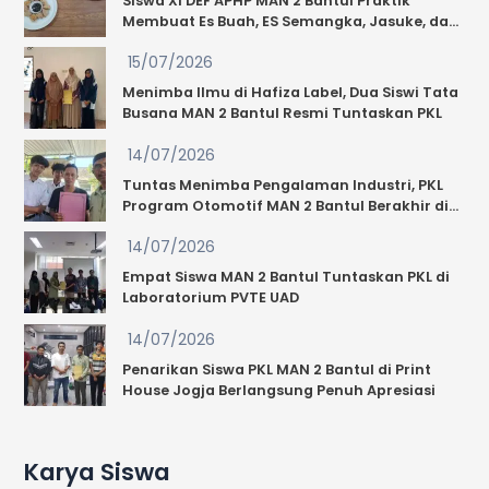
Siswa XI DEF APHP MAN 2 Bantul Praktik
Membuat Es Buah, ES Semangka, Jasuke, dan
Utama
Tahu Walik, Guru Beri Apresiasi: “Segar
Offset
15/07/2026
Sekali!”
Sleman
Menimba Ilmu di Hafiza Label, Dua Siswi Tata
Busana MAN 2 Bantul Resmi Tuntaskan PKL
14/07/2026
Tuntas Menimba Pengalaman Industri, PKL
Program Otomotif MAN 2 Bantul Berakhir di
Berkah Jaya Motor Sewon Bantul
14/07/2026
Empat Siswa MAN 2 Bantul Tuntaskan PKL di
Laboratorium PVTE UAD
14/07/2026
Penarikan Siswa PKL MAN 2 Bantul di Print
House Jogja Berlangsung Penuh Apresiasi
Karya Siswa