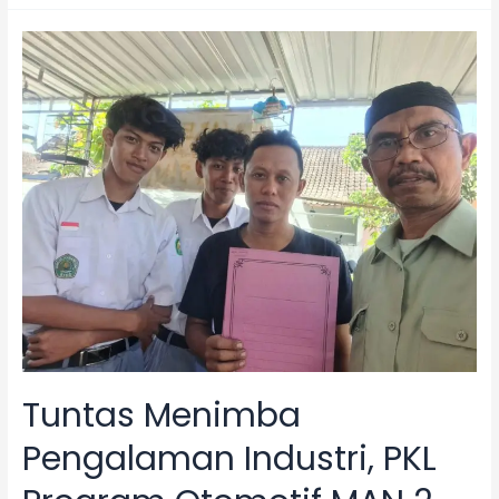
Hafiza
Label,
Dua
Siswi
Tata
Busana
MAN
2
Bantul
Resmi
Tuntaskan
PKL
Tuntas Menimba
Pengalaman Industri, PKL