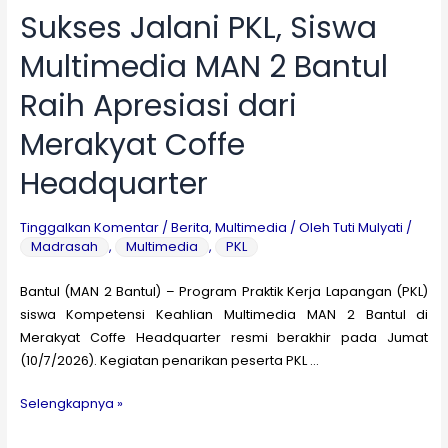
Sukses Jalani PKL, Siswa
Multimedia MAN 2 Bantul
Raih Apresiasi dari
Merakyat Coffe
Headquarter
Tinggalkan Komentar
/
Berita
,
Multimedia
/ Oleh
Tuti Mulyati
/
Madrasah
,
Multimedia
,
PKL
Bantul (MAN 2 Bantul) – Program Praktik Kerja Lapangan (PKL)
siswa Kompetensi Keahlian Multimedia MAN 2 Bantul di
Merakyat Coffe Headquarter resmi berakhir pada Jumat
(10/7/2026). Kegiatan penarikan peserta PKL …
Sukses
Selengkapnya »
Jalani