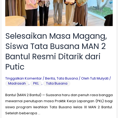
Tinggi
dari
Mora
Space
Selesaikan Masa Magang,
Siswa Tata Busana MAN 2
Bantul Resmi Ditarik dari
Putic
Tinggalkan Komentar
/
Berita
,
Tata Busana
/ Oleh
Tuti Mulyati
/
Madrasah
,
PKL
,
Tata Busana
Bantul (MAN 2 Bantul) — Suasana haru dan penuh rasa bangga
mewarnai penutupan masa Praktik Kerja Lapangan (PKL) bagi
siswa program keahlian Tata Busana kelas XI MAN 2 Bantul.
Setelah beberapa …