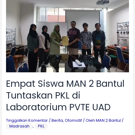
MAN
2
Bantul
Berakhir
di
Berkah
Jaya
Motor
Sewon
Bantul
Empat Siswa MAN 2 Bantul
Tuntaskan PKL di
Laboratorium PVTE UAD
Tinggalkan Komentar
/
Berita
,
Otomotif
/ Oleh
MAN 2 Bantul
/
Madrasah
,
PKL