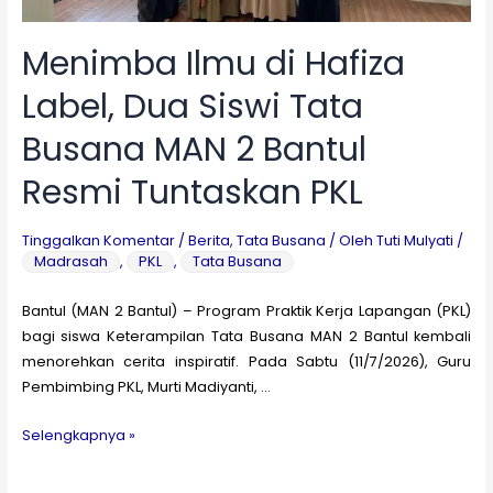
le
Menimba Ilmu di Hafiza
Label, Dua Siswi Tata
le
Busana MAN 2 Bantul
le
Resmi Tuntaskan PKL
Tinggalkan Komentar
/
Berita
,
Tata Busana
/ Oleh
Tuti Mulyati
/
le
Madrasah
,
PKL
,
Tata Busana
le
Bantul (MAN 2 Bantul) – Program Praktik Kerja Lapangan (PKL)
bagi siswa Keterampilan Tata Busana MAN 2 Bantul kembali
menorehkan cerita inspiratif. Pada Sabtu (11/7/2026), Guru
le
Pembimbing PKL, Murti Madiyanti, …
Menimba
Selengkapnya »
Ilmu
di