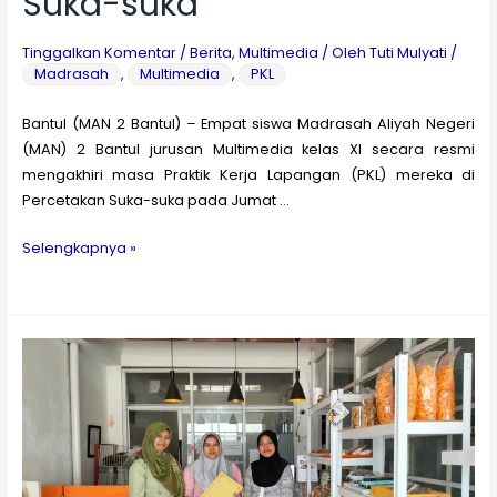
Suka-suka
Tinggalkan Komentar
/
Berita
,
Multimedia
/ Oleh
Tuti Mulyati
/
Madrasah
,
Multimedia
,
PKL
Bantul (MAN 2 Bantul) – Empat siswa Madrasah Aliyah Negeri
(MAN) 2 Bantul jurusan Multimedia kelas XI secara resmi
mengakhiri masa Praktik Kerja Lapangan (PKL) mereka di
Percetakan Suka-suka pada Jumat …
Siswa
Selengkapnya »
MAN
2
Bantul
Resmi
Akhiri
PKL
di
Percetakan
Suka-