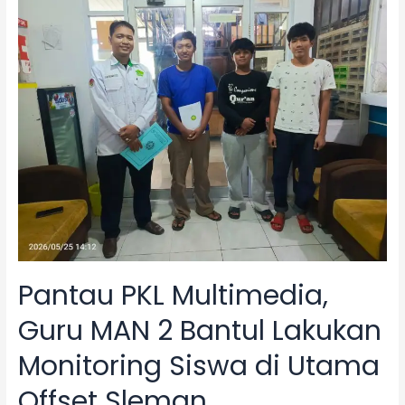
Guru
MAN
2
Bantul
Lakukan
Monitoring
Siswi
PKL
di
Roti
Olinda
Pantau PKL Multimedia,
Guru MAN 2 Bantul Lakukan
Monitoring Siswa di Utama
Offset Sleman