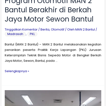
Program Otomotif MAN 2
Bantul Berakhir di Berkah
Jaya Motor Sewon Bantul
Tinggalkan Komentar
/
Berita
,
Otomotif
/ Oleh
MAN 2 Bantul
/
Madrasah
,
PKL
Bantul (MAN 2 Bantul) – MAN 2 Bantul melaksanakan kegiatan
penarikan peserta Praktik Kerja Lapangan (PKL) Jurusan
Keterampilan Teknik Bisnis Sepeda Motor di Bengkel Berkah
Jaya Motor, Sewon, Bantul, pada …
Tuntas
Selengkapnya »
Menimba
Pengalaman
Industri,
PKL
Program
Otomotif