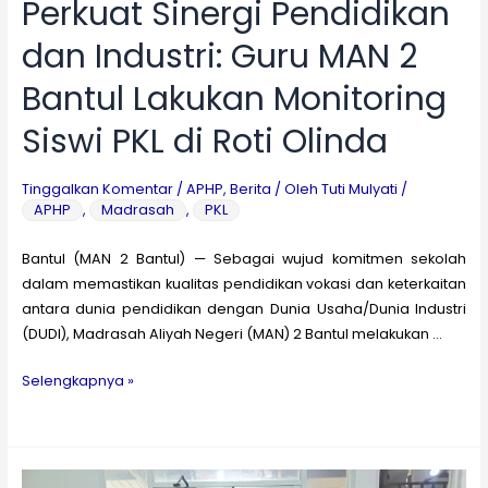
Perkuat Sinergi Pendidikan
dan Industri: Guru MAN 2
Bantul Lakukan Monitoring
Siswi PKL di Roti Olinda
Tinggalkan Komentar
/
APHP
,
Berita
/ Oleh
Tuti Mulyati
/
APHP
,
Madrasah
,
PKL
Bantul (MAN 2 Bantul) — Sebagai wujud komitmen sekolah
dalam memastikan kualitas pendidikan vokasi dan keterkaitan
antara dunia pendidikan dengan Dunia Usaha/Dunia Industri
(DUDI), Madrasah Aliyah Negeri (MAN) 2 Bantul melakukan …
Perkuat
Selengkapnya »
Sinergi
Pendidikan
dan
Industri: