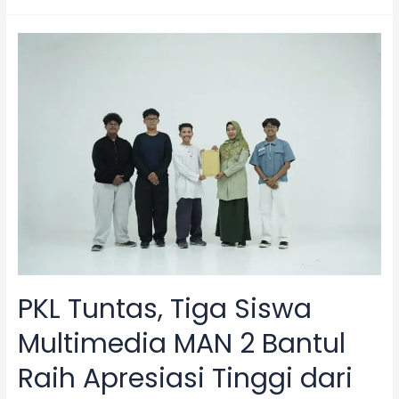
PKL,
Siswa
Multimedia
MAN
2
Bantul
Raih
Apresiasi
dari
Merakyat
Coffe
Headquarter
PKL Tuntas, Tiga Siswa
Multimedia MAN 2 Bantul
Raih Apresiasi Tinggi dari