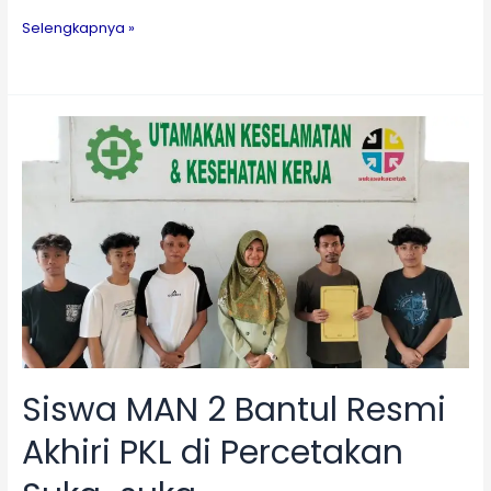
Selesaikan
Selengkapnya »
Masa
Magang,
Siswa
Tata
Busana
MAN
2
Bantul
Resmi
Ditarik
dari
Putic
Siswa MAN 2 Bantul Resmi
Akhiri PKL di Percetakan