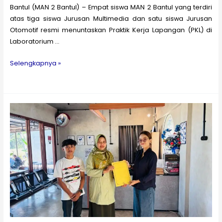
Bantul (MAN 2 Bantul) – Empat siswa MAN 2 Bantul yang terdiri
atas tiga siswa Jurusan Multimedia dan satu siswa Jurusan
Otomotif resmi menuntaskan Praktik Kerja Lapangan (PKL) di
Laboratorium …
Empat
Selengkapnya »
Siswa
MAN
2
Bantul
Tuntaskan
PKL
di
Laboratorium
PVTE
UAD