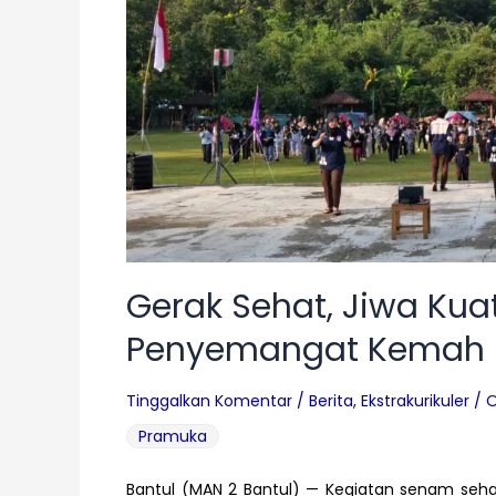
Tanggung
Jawab
dan
Kebersamaan
Gerak Sehat, Jiwa Kua
Penyemangat Kemah B
Tinggalkan Komentar
/
Berita
,
Ekstrakurikuler
/ 
Pramuka
Bantul (MAN 2 Bantul) — Kegiatan senam se