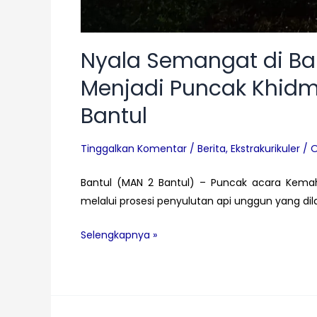
Nyala Semangat di Ba
Menjadi Puncak Khidm
Bantul
Tinggalkan Komentar
/
Berita
,
Ekstrakurikuler
/ 
Bantul (MAN 2 Bantul) – Puncak acara Kema
melalui prosesi penyulutan api unggun yang d
Nyala
Selengkapnya »
Semangat
di
Banyunibo:
Api