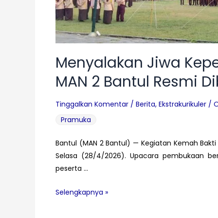
Menyalakan Jiwa Kep
MAN 2 Bantul Resmi D
Tinggalkan Komentar
/
Berita
,
Ekstrakurikuler
/ 
Pramuka
Bantul (MAN 2 Bantul) — Kegiatan Kemah Bakti
Selasa (28/4/2026). Upacara pembukaan berl
peserta …
Menyalakan
Selengkapnya »
Jiwa
Kepemimpinan,