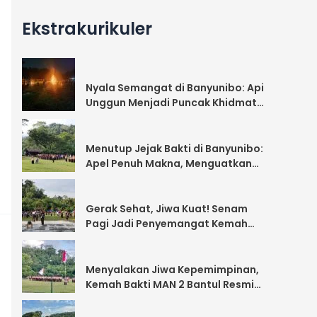
Ekstrakurikuler
Nyala Semangat di Banyunibo: Api
Unggun Menjadi Puncak Khidmat
Kemah Bakti MAN 2 Bantul
Menutup Jejak Bakti di Banyunibo:
Apel Penuh Makna, Menguatkan
Tanggung Jawab dan
Kebersamaan
Gerak Sehat, Jiwa Kuat! Senam
Pagi Jadi Penyemangat Kemah
Bakti MAN 2 Bantul
Menyalakan Jiwa Kepemimpinan,
Kemah Bakti MAN 2 Bantul Resmi
Dibuka dengan Khidmat