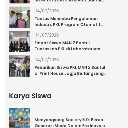
Siswi Tata Busana MAN 2 Bantul
Resmi Tuntaskan PKL
14/07/2026
Tuntas Menimba Pengalaman
Industri, PKL Program Otomotif
MAN 2 Bantul Berakhir di Berkah
14/07/2026
Jaya Motor Sewon Bantul
Empat Siswa MAN 2 Bantul
Tuntaskan PKL di Laboratorium
PVTE UAD
14/07/2026
Penarikan Siswa PKL MAN 2 Bantul
di Print House Jogja Berlangsung
Penuh Apresiasi
Karya Siswa
Menyongsong Society 5.0: Peran
Generasi Muda Dalam Era Inovasi