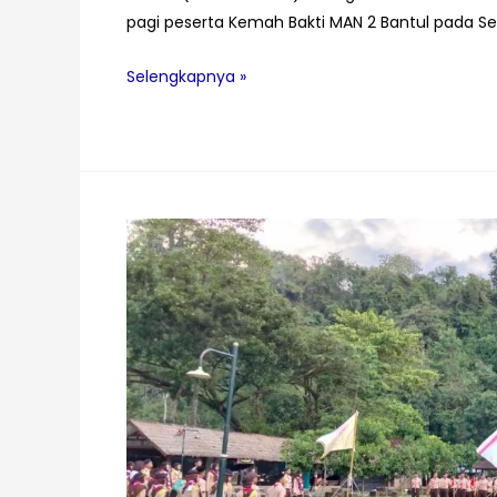
pagi peserta Kemah Bakti MAN 2 Bantul pada Se
Gerak
Selengkapnya »
Sehat,
Jiwa
Kuat!
Senam
Pagi
Jadi
Penyemangat
Kemah
Bakti
MAN
2
Bantul