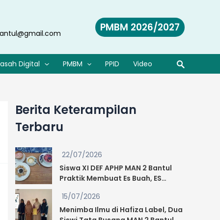
PMBM 2026/2027
antul@gmail.com
asah Digital
PMBM
PPID
Video
Berita Keterampilan
Terbaru
22/07/2026
Siswa XI DEF APHP MAN 2 Bantul
Praktik Membuat Es Buah, ES
Semangka, Jasuke, dan Tahu
15/07/2026
Walik, Guru Beri Apresiasi: “Segar
Sekali!”
Menimba Ilmu di Hafiza Label, Dua