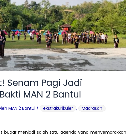
t! Senam Pagi Jadi
akti MAN 2 Bantul
Oleh
MAN 2 Bantul
/
ekstrakurikuler
,
Madrasah
,
hat bugar menjadi salah satu agenda yang menyemarakkan