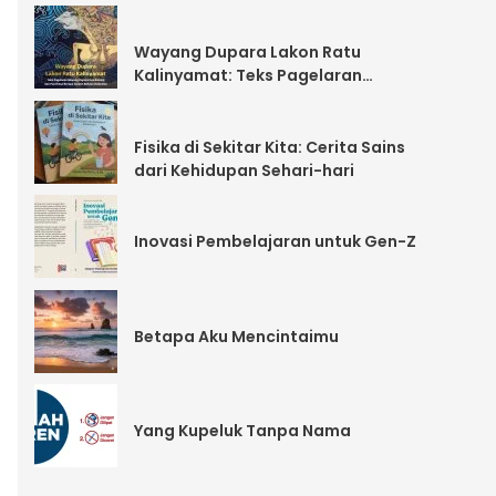
Wayang Dupara Lakon Ratu
Kalinyamat: Teks Pagelaran
Wayang Dupara Dua Bahasa dan
Parafrasa Berupa Cerpen Bahasa
Indonesia
Fisika di Sekitar Kita: Cerita Sains
dari Kehidupan Sehari-hari
Inovasi Pembelajaran untuk Gen-Z
Betapa Aku Mencintaimu
Yang Kupeluk Tanpa Nama