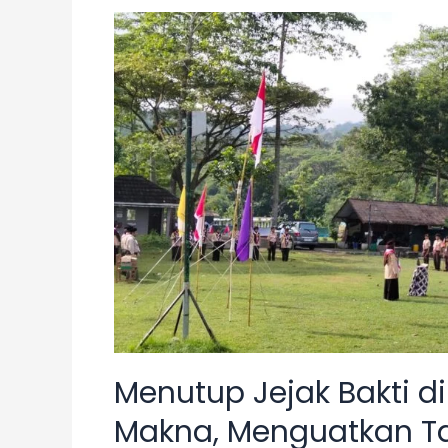
Unggun
Menjadi
Puncak
Khidmat
Kemah
Bakti
MAN
2
Bantul
Menutup Jejak Bakti d
Makna, Menguatkan 