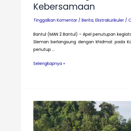
Kebersamaan
Tinggalkan Komentar
/
Berita
,
Ekstrakurikuler
/ 
Bantul (MAN 2 Bantul) – Apel penutupan kegiat
Sleman berlangsung dengan khidmat pada Kami
penutup …
Menutup
Selengkapnya »
Jejak
Bakti
di
Banyunibo:
Apel
Penuh
Makna,
Menguatkan