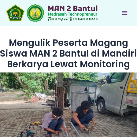
Lewati
ke
Main
konten
Men
Mengulik Peserta Magang
Siswa MAN 2 Bantul di Mandiri
Berkarya Lewat Monitoring
le
le