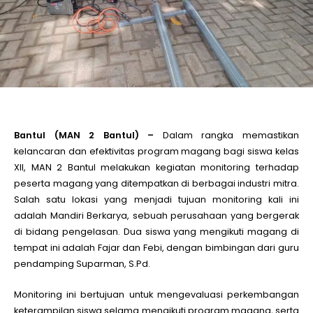
le
le
le
Bantul (MAN 2 Bantul) –
Dalam rangka memastikan
kelancaran dan efektivitas program magang bagi siswa kelas
le
XII, MAN 2 Bantul melakukan kegiatan monitoring terhadap
peserta magang yang ditempatkan di berbagai industri mitra.
le
Salah satu lokasi yang menjadi tujuan monitoring kali ini
adalah Mandiri Berkarya, sebuah perusahaan yang bergerak
di bidang pengelasan. Dua siswa yang mengikuti magang di
le
tempat ini adalah Fajar dan Febi, dengan bimbingan dari guru
pendamping Suparman, S.Pd.
Monitoring ini bertujuan untuk mengevaluasi perkembangan
keterampilan siswa selama mengikuti program magang, serta