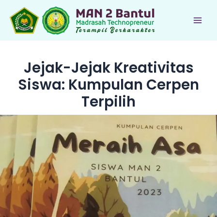
Lewati
ke
Main
konten
Men
Jejak-Jejak Kreativitas
Siswa: Kumpulan Cerpen
Terpilih
le
le