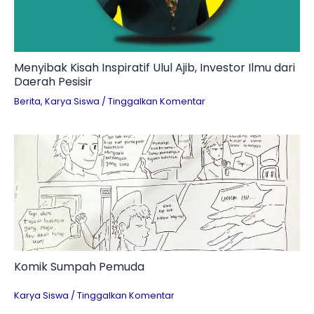
Menyibak Kisah Inspiratif Ulul Ajib, Investor Ilmu dari
Daerah Pesisir
Berita
,
Karya Siswa
/
Tinggalkan Komentar
Komik Sumpah Pemuda
Karya Siswa
/
Tinggalkan Komentar