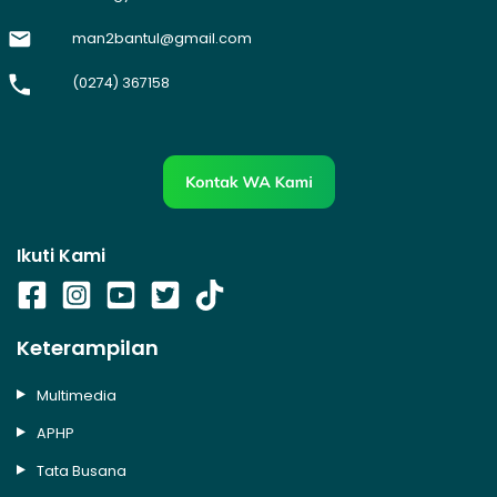
man2bantul@gmail.com
(0274) 367158
Ikuti Kami
Keterampilan
Multimedia
APHP
Tata Busana