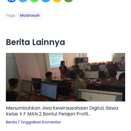
Tags:
Madrasah
Berita Lainnya
Menumbuhkan Jiwa Kewirausahaan Digital, Siswa
Kelas X F MAN 2 Bantul Pelajari Profil
Technopreneur dan Tantangan Branding UMKM
Berita
/
Tinggalkan Komentar