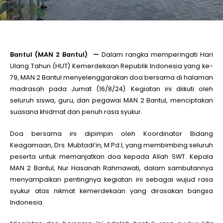
le
le
Bantul (MAN 2 Bantul) —
Dalam rangka memperingati Hari
Ulang Tahun (HUT) Kemerdekaan Republik Indonesia yang ke-
79, MAN 2 Bantul menyelenggarakan doa bersama di halaman
le
madrasah pada Jumat (16/8/24). Kegiatan ini diikuti oleh
seluruh siswa, guru, dan pegawai MAN 2 Bantul, menciptakan
le
suasana khidmat dan penuh rasa syukur.
Doa bersama ini dipimpin oleh Koordinator Bidang
le
Keagamaan, Drs. Mubtadi’in, M.Pd.I, yang membimbing seluruh
peserta untuk memanjatkan doa kepada Allah SWT. Kepala
MAN 2 Bantul, Nur Hasanah Rahmawati, dalam sambutannya
le
menyampaikan pentingnya kegiatan ini sebagai wujud rasa
syukur atas nikmat kemerdekaan yang dirasakan bangsa
Indonesia.