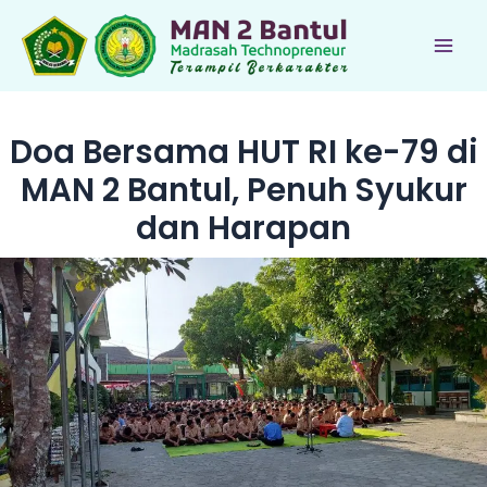
Lewati
ke
Main
konten
Men
Doa Bersama HUT RI ke-79 di
MAN 2 Bantul, Penuh Syukur
dan Harapan
le
le