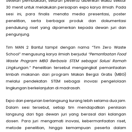
Setelah pembukaan, seluruh peserta diberikan waktu sekitar
30 menit untuk melakukan persiapan expo karya ilmiah. Pada
sesi ini, para finalis menata media presentasi, poster
penelitian, serta berbagai produk dan dokumentasi
pendukung riset yang dipamerkan kepada dewan juri dan
pengunjung.
Tim MAN 2 Bantul tampil dengan nama “Tim Zero Waste
School” mengusung karya ilmiah berjudul
“Pemanfaatan Food
Waste Program MBG Berbasis STEM sebagai Solusi Ramah
Lingkungan.”
Penelitian tersebut mengangkat pemanfaatan
limbah makanan dari program Makan Bergizi Gratis (MBG)
melalui pendekatan STEM sebagai inovasi pengelolaan
lingkungan berkelanjutan di madrasah.
Expo dan penjurian berlangsung kurang lebih selama dua jam.
Dalam sesi tersebut, setiap tim mendapatkan penilaian
langsung dari tiga dewan juri yang berasal dari kalangan
dosen. Para juri mengamati inovasi, kebermanfaatan riset,
metode penelitian, hingga kemampuan peserta dalam