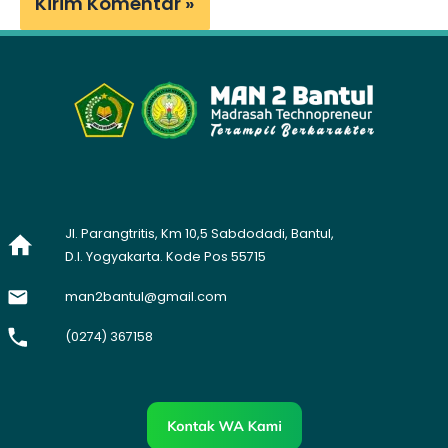
Jl. Parangtritis, Km 10,5 Sabdodadi, Bantul,
D.I. Yogyakarta. Kode Pos 55715
man2bantul@gmail.com
(0274) 367158