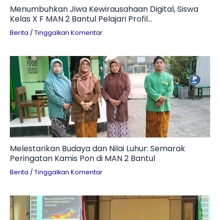
Menumbuhkan Jiwa Kewirausahaan Digital, Siswa
Kelas X F MAN 2 Bantul Pelajari Profil
Technopreneur dan Tantangan Branding UMKM
Berita
/
Tinggalkan Komentar
Melestarikan Budaya dan Nilai Luhur: Semarak
Peringatan Kamis Pon di MAN 2 Bantul
Berita
/
Tinggalkan Komentar