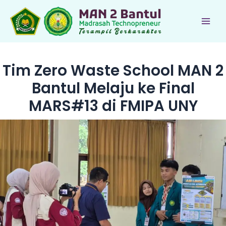
Lewati
ke
Main
konten
Men
Tim Zero Waste School MAN 2
Bantul Melaju ke Final
MARS#13 di FMIPA UNY
le
le