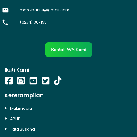
man2bantul@gmail.com
(0274) 367158
Ikuti Kami
Keterampilan
Multimedia
APHP
Tata Busana