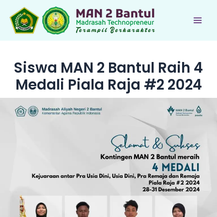
Lewati
ke
Main
konten
Men
Siswa MAN 2 Bantul Raih 4
Medali Piala Raja #2 2024
le
le