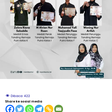
le
le
le
le
le
le
Dibaca:
422
Share ke sosial media