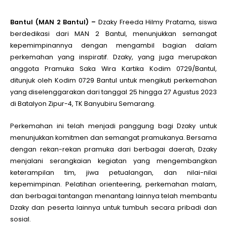
Bantul (MAN 2 Bantul) –
Dzaky Freeda Hilmy Pratama, siswa
berdedikasi dari MAN 2 Bantul, menunjukkan semangat
kepemimpinannya dengan mengambil bagian dalam
perkemahan yang inspiratif. Dzaky, yang juga merupakan
anggota Pramuka Saka Wira Kartika Kodim 0729/Bantul,
ditunjuk oleh Kodim 0729 Bantul untuk mengikuti perkemahan
yang diselenggarakan dari tanggal 25 hingga 27 Agustus 2023
di Batalyon Zipur-4, TK Banyubiru Semarang.
Perkemahan ini telah menjadi panggung bagi Dzaky untuk
menunjukkan komitmen dan semangat pramukanya. Bersama
dengan rekan-rekan pramuka dari berbagai daerah, Dzaky
menjalani serangkaian kegiatan yang mengembangkan
keterampilan tim, jiwa petualangan, dan nilai-nilai
kepemimpinan. Pelatihan orienteering, perkemahan malam,
dan berbagai tantangan menantang lainnya telah membantu
Dzaky dan peserta lainnya untuk tumbuh secara pribadi dan
sosial.