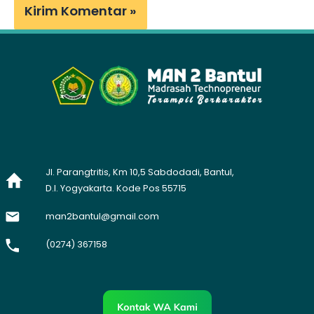
Jl. Parangtritis, Km 10,5 Sabdodadi, Bantul,
D.I. Yogyakarta. Kode Pos 55715
man2bantul@gmail.com
(0274) 367158