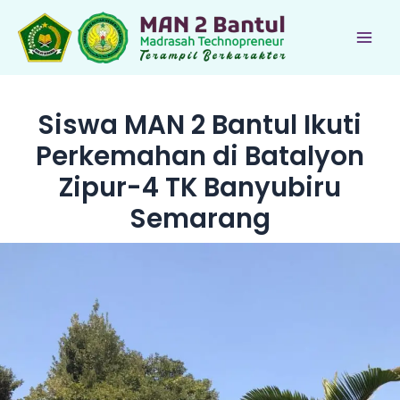
Lewati
ke
Main
konten
Men
Siswa MAN 2 Bantul Ikuti
Perkemahan di Batalyon
Zipur-4 TK Banyubiru
Semarang
le
le