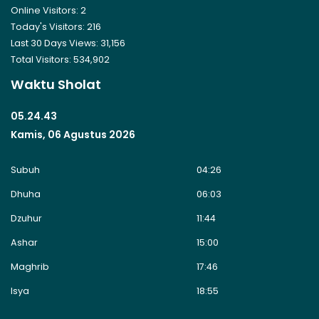
Online Visitors:
2
Today's Visitors:
216
Last 30 Days Views:
31,156
Total Visitors:
534,902
Waktu Sholat
05.24.43
Kamis, 06 Agustus 2026
Subuh
04:26
Dhuha
06:03
Dzuhur
11:44
Ashar
15:00
Maghrib
17:46
Isya
18:55