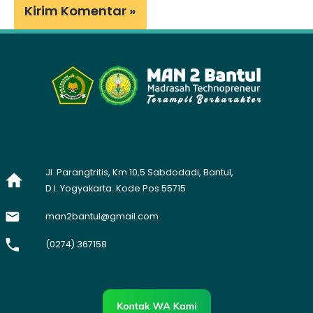
Jl. Parangtritis, Km 10,5 Sabdodadi, Bantul,
D.I. Yogyakarta. Kode Pos 55715
man2bantul@gmail.com
(0274) 367158