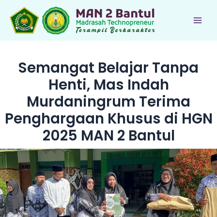
Lewati
ke
Main
konten
Men
Semangat Belajar Tanpa
Henti, Mas Indah
Murdaningrum Terima
Penghargaan Khusus di HGN
2025 MAN 2 Bantul
le
le