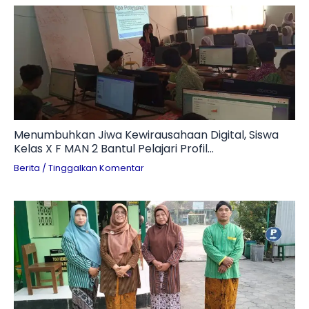
Menumbuhkan Jiwa Kewirausahaan Digital, Siswa
Kelas X F MAN 2 Bantul Pelajari Profil
Technopreneur dan Tantangan Branding UMKM
Berita
/
Tinggalkan Komentar