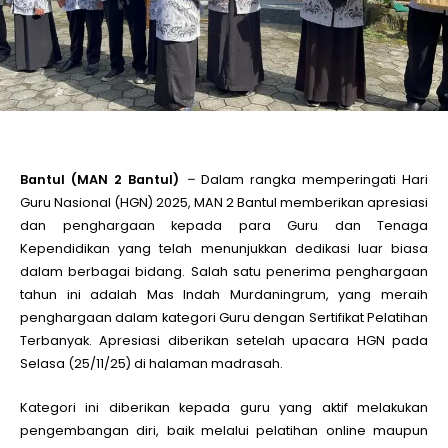
le
le
le
Bantul (MAN 2 Bantul)
–
Dalam rangka memperingati Hari
Guru Nasional (HGN) 2025, MAN 2 Bantul memberikan apresiasi
le
dan penghargaan kepada para Guru dan Tenaga
Kependidikan yang telah menunjukkan dedikasi luar biasa
dalam berbagai bidang. Salah satu penerima penghargaan
le
tahun ini adalah Mas Indah Murdaningrum, yang meraih
penghargaan dalam kategori Guru dengan Sertifikat Pelatihan
le
Terbanyak. Apresiasi diberikan setelah upacara HGN pada
Selasa (25/11/25) di halaman madrasah.
Kategori ini diberikan kepada guru yang aktif melakukan
pengembangan diri, baik melalui pelatihan online maupun