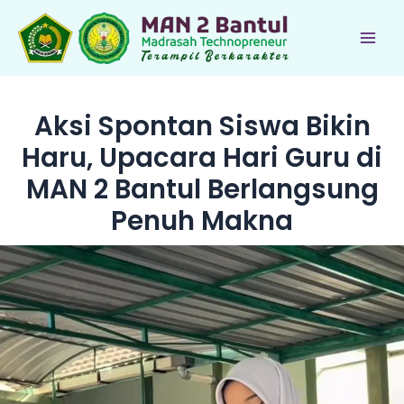
Lewati
ke
Main
konten
Men
Aksi Spontan Siswa Bikin
Haru, Upacara Hari Guru di
MAN 2 Bantul Berlangsung
Penuh Makna
le
le