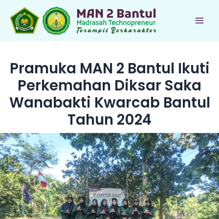
Lewati
ke
Main
konten
Men
Pramuka MAN 2 Bantul Ikuti
Perkemahan Diksar Saka
Wanabakti Kwarcab Bantul
Tahun 2024
le
le