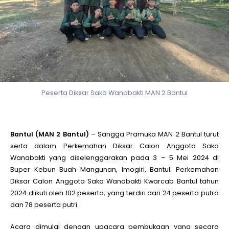
le
le
le
Peserta Diksar Saka Wanabakti MAN 2 Bantul
le
Bantul (MAN 2 Bantul)
– Sangga Pramuka MAN 2 Bantul turut
le
serta dalam Perkemahan Diksar Calon Anggota Saka
Wanabakti yang diselenggarakan pada 3 – 5 Mei 2024 di
Buper Kebun Buah Mangunan, Imogiri, Bantul. Perkemahan
le
Diksar Calon Anggota Saka Wanabakti Kwarcab Bantul tahun
2024 diikuti oleh 102 peserta, yang terdiri dari 24 peserta putra
dan 78 peserta putri.
Acara dimulai dengan upacara pembukaan yang secara