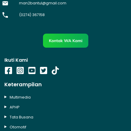
man2bantul@gmail.com
(0274) 367158
Ikuti Kami
Keterampilan
Multimedia
APHP
Tata Busana
Otomotif