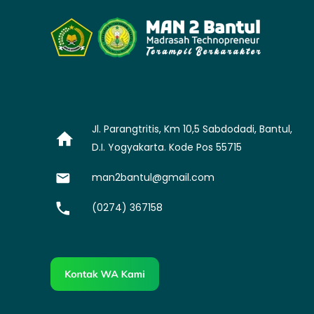
Jl. Parangtritis, Km 10,5 Sabdodadi, Bantul,
D.I. Yogyakarta. Kode Pos 55715
man2bantul@gmail.com
(0274) 367158