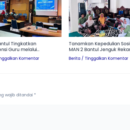
ntul Tingkatkan
Tanamkan Kepedulian Sosia
si Guru melalui
MAN 2 Bantul Jenguk Reka
p Media Pembelajaran
Alami Kecelakaan
inggalkan Komentar
Berita
/
Tinggalkan Komentar
i Era Digital
g wajib ditandai
*