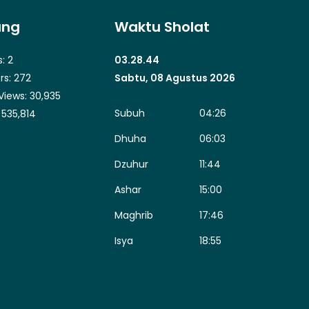
ung
Waktu Sholat
s:
2
03.28.45
rs:
272
Sabtu, 08 Agustus 2026
Views:
30,935
Subuh
04:26
:
535,814
Dhuha
06:03
Dzuhur
11:44
Ashar
15:00
Maghrib
17:46
Isya
18:55