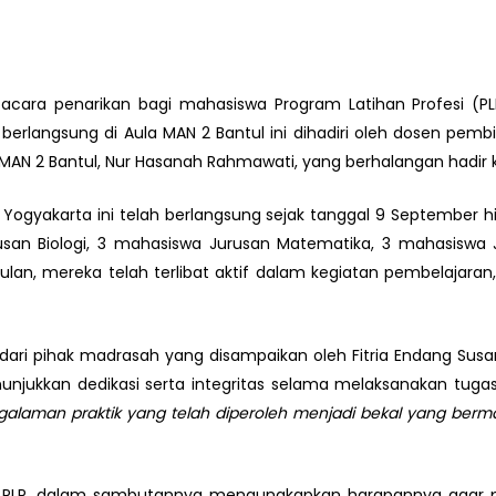
ara penarikan bagi mahasiswa Program Latihan Profesi (PLP) 
erlangsung di Aula MAN 2 Bantul ini dihadiri oleh dosen pembim
 MAN 2 Bantul, Nur Hasanah Rahmawati, yang berhalangan hadir 
 Yogyakarta ini telah berlangsung sejak tanggal 9 September 
Jurusan Biologi, 3 mahasiswa Jurusan Matematika, 3 mahasiswa
lan, mereka telah terlibat aktif dalam kegiatan pembelajaran,
 dari pihak madrasah yang disampaikan oleh Fitria Endang Su
njukkan dedikasi serta integritas selama melaksanakan tugas
engalaman praktik yang telah diperoleh menjadi bekal yang ber
ing PLP, dalam sambutannya mengungkapkan harapannya agar