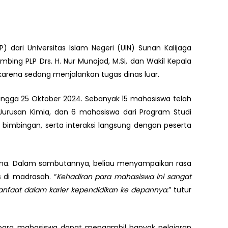
dari Universitas Islam Negeri (UIN) Sunan Kalijaga
bing PLP Drs. H. Nur Munajad, M.Si, dan Wakil Kepala
karena sedang menjalankan tugas dinas luar.
hingga 25 Oktober 2024. Sebanyak 15 mahasiswa telah
 Jurusan Kimia, dan 6 mahasiswa dari Program Studi
 bimbingan, serta interaksi langsung dengan peserta
sana. Dalam sambutannya, beliau menyampaikan rasa
 di madrasah. “
Kehadiran para mahasiswa ini sangat
manfaat dalam karier kependidikan ke depannya.
” tutur
 para mahasiswa dapat mengambil banyak pelajaran