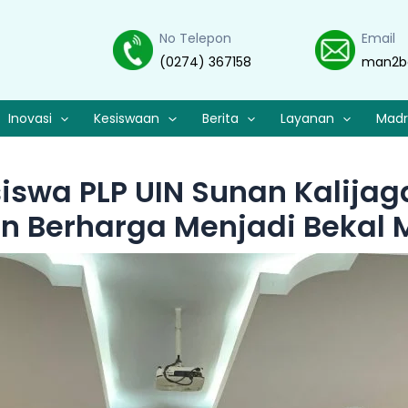
No Telepon
Email
(0274) 367158
man2b
Inovasi
Kesiswaan
Berita
Layanan
Madr
swa PLP UIN Sunan Kalijaga
 Berharga Menjadi Bekal