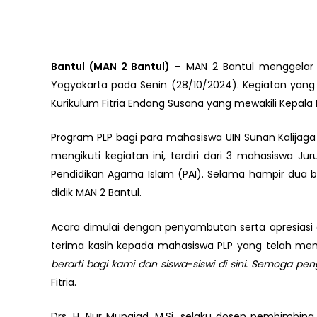
Bantul (MAN 2 Bantul)
– MAN 2 Bantul menggelar ac
Yogyakarta pada Senin (28/10/2024). Kegiatan yang b
Kurikulum Fitria Endang Susana yang mewakili Kepala
Program PLP bagi para mahasiswa UIN Sunan Kalijaga
mengikuti kegiatan ini, terdiri dari 3 mahasiswa 
Pendidikan Agama Islam (PAI). Selama hampir dua bu
didik MAN 2 Bantul.
Acara dimulai dengan penyambutan serta apresiasi
terima kasih kepada mahasiswa PLP yang telah menu
berarti bagi kami dan siswa-siswi di sini. Semoga p
Fitria.
Drs. H. Nur Munajad, M.Si, selaku dosen pembimb