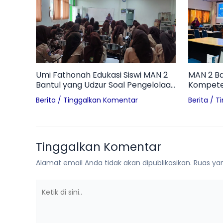
Umi Fathonah Edukasi Siswi MAN 2
MAN 2 Ba
Bantul yang Udzur Soal Pengelolaan
Kompeten
Sampah Pembalut di Ruang
Worksho
Berita
/
Tinggalkan Komentar
Berita
/
T
Otomotif
Inovatif d
Tinggalkan Komentar
Alamat email Anda tidak akan dipublikasikan.
Ruas yan
Ketik
di
sini..