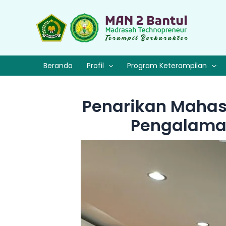
Lewati
ke
konten
Beranda
Profil
Program Keterampilan
Penarikan Mahasi
Pengalaman