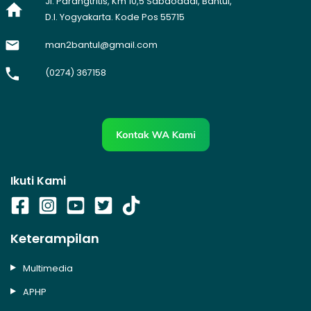
Jl. Parangtritis, Km 10,5 Sabdodadi, Bantul,
D.I. Yogyakarta. Kode Pos 55715
man2bantul@gmail.com
(0274) 367158
Ikuti Kami
Keterampilan
Multimedia
APHP