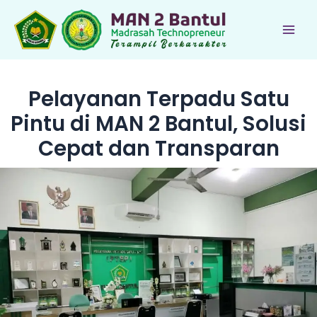
Lewati
ke
Main
konten
Men
Pelayanan Terpadu Satu
Pintu di MAN 2 Bantul, Solusi
Cepat dan Transparan
le
le