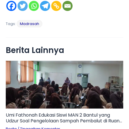
Tags:
Madrasah
Berita Lainnya
Umi Fathonah Edukasi Siswi MAN 2 Bantul yang
Udzur Soal Pengelolaan Sampah Pembalut di Ruang
Otomotif
Berita
/
Tinggalkan Komentar