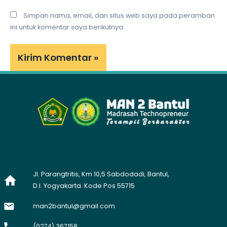
Simpan nama, email, dan situs web saya pada peramban
ini untuk komentar saya berikutnya.
Jl. Parangtritis, Km 10,5 Sabdodadi, Bantul,
D.I. Yogyakarta. Kode Pos 55715
man2bantul@gmail.com
(0274) 367158