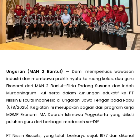
le
le
le
le
Ungaran (MAN 2 Bantul) —
Demi memperluas wawasan
industri dan membawa praktik nyata ke ruang kelas, dua guru
Ekonomi dari MAN 2 Bantul—Fitria Endang Susana dan Indah
le
Murdaningrum—ikut serta dalam kunjungan edukatif ke PT
Nissin Biscuits Indonesia di Ungaran, Jawa Tengah pada Rabu
le
(6/8/2025). Kegiatan ini merupakan bagian dari program kerja
MGMP Ekonomi MA Daerah Istimewa Yogyakarta yang diikuti
puluhan guru dari berbagai madrasah se-DIY.
PT Nissin Biscuits, yang telah berkarya sejak 1977 dan dikenal