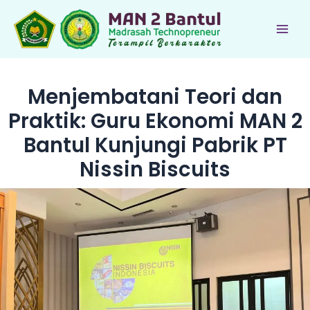
Lewati
ke
Main
konten
Men
Menjembatani Teori dan
Praktik: Guru Ekonomi MAN 2
Bantul Kunjungi Pabrik PT
Nissin Biscuits
le
le