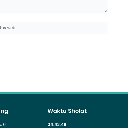
us
b
ung
Waktu Sholat
s:
0
04.42.49