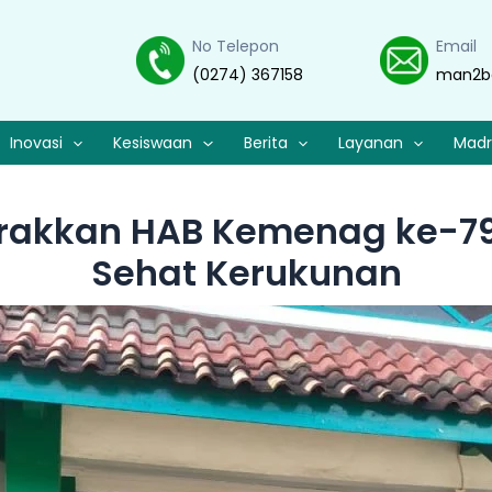
No Telepon
Email
(0274) 367158
man2b
Inovasi
Kesiswaan
Berita
Layanan
Madr
rakkan HAB Kemenag ke-79 
Sehat Kerukunan