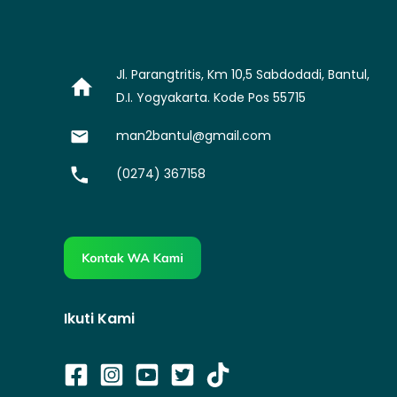
Jl. Parangtritis, Km 10,5 Sabdodadi, Bantul,
D.I. Yogyakarta. Kode Pos 55715
man2bantul@gmail.com
(0274) 367158
Ikuti Kami