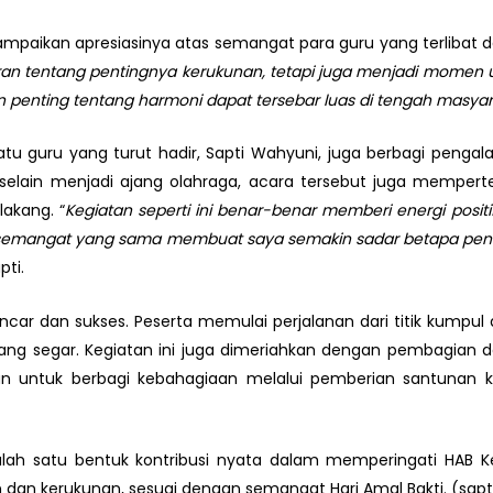
paikan apresiasinya atas semangat para guru yang terlibat da
n tentang pentingnya kerukunan, tetapi juga menjadi momen 
an penting tentang harmoni dapat tersebar luas di tengah masyar
atu guru yang turut hadir, Sapti Wahyuni, juga berbagi peng
 selain menjadi ajang olahraga, acara tersebut juga mempe
lakang. “
Kegiatan seperti ini benar-benar memberi energi positi
emangat yang sama membuat saya semakin sadar betapa penti
pti.
car dan sukses. Peserta memulai perjalanan dari titik kumpul
yang segar. Kegiatan ini juga dimeriahkan dengan pembagian
atan untuk berbagi kebahagiaan melalui pemberian santuna
 salah satu bentuk kontribusi nyata dalam memperingati HAB
n dan kerukunan, sesuai dengan semangat Hari Amal Bakti. (sapt