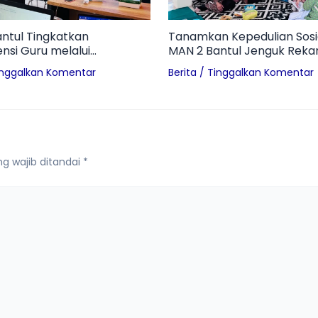
ntul Tingkatkan
Tanamkan Kepedulian Sosia
si Guru melalui
MAN 2 Bantul Jenguk Reka
p Media Pembelajaran
Alami Kecelakaan
inggalkan Komentar
Berita
/
Tinggalkan Komentar
i Era Digital
g wajib ditandai
*