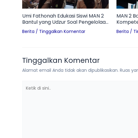
Umi Fathonah Edukasi Siswi MAN 2
MAN 2 Ba
Bantul yang Udzur Soal Pengelolaan
Kompeten
Sampah Pembalut di Ruang
Worksho
Berita
/
Tinggalkan Komentar
Berita
/
T
Otomotif
Inovatif d
Tinggalkan Komentar
Alamat email Anda tidak akan dipublikasikan.
Ruas yan
Ketik
di
sini..