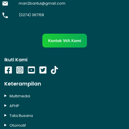
man2bantul@gmail.com
(0274) 367158
Ikuti Kami
Keterampilan
Multimedia
APHP
Tata Busana
Otomotif