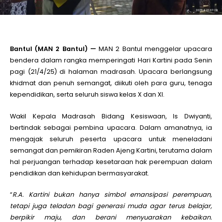
le
Bantul (MAN 2 Bantul) —
MAN 2 Bantul menggelar upacara
le
bendera dalam rangka memperingati Hari Kartini pada Senin
pagi (21/4/25) di halaman madrasah. Upacara berlangsung
le
khidmat dan penuh semangat, diikuti oleh para guru, tenaga
kependidikan, serta seluruh siswa kelas X dan XI.
le
Wakil Kepala Madrasah Bidang Kesiswaan, Is Dwiyanti,
bertindak sebagai pembina upacara. Dalam amanatnya, ia
le
mengajak seluruh peserta upacara untuk meneladani
semangat dan pemikiran Raden Ajeng Kartini, terutama dalam
hal perjuangan terhadap kesetaraan hak perempuan dalam
le
pendidikan dan kehidupan bermasyarakat.
“
R.A. Kartini bukan hanya simbol emansipasi perempuan,
tetapi juga teladan bagi generasi muda agar terus belajar,
berpikir maju, dan berani menyuarakan kebaikan.