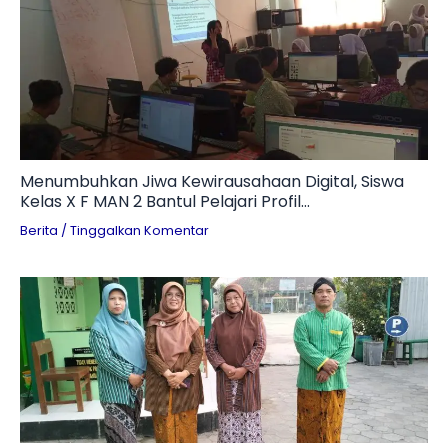
Menumbuhkan Jiwa Kewirausahaan Digital, Siswa
Kelas X F MAN 2 Bantul Pelajari Profil
Technopreneur dan Tantangan Branding UMKM
Berita
/
Tinggalkan Komentar