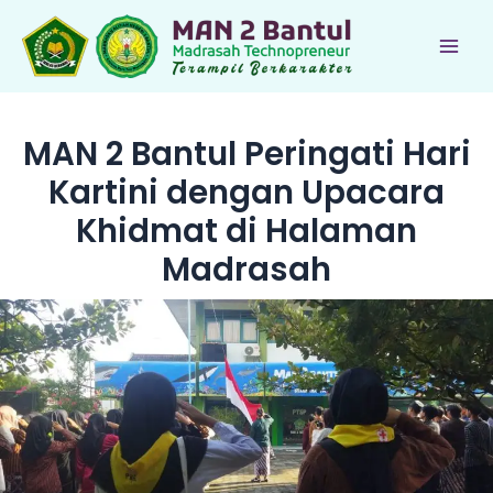
Lewati
ke
Main
konten
Men
MAN 2 Bantul Peringati Hari
Kartini dengan Upacara
Khidmat di Halaman
Madrasah
le
le