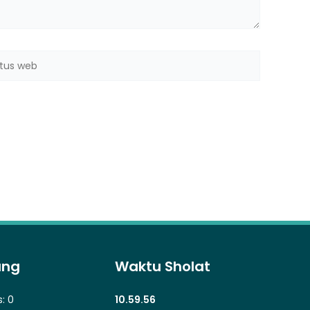
us
b
ung
Waktu Sholat
s:
0
10.59.57