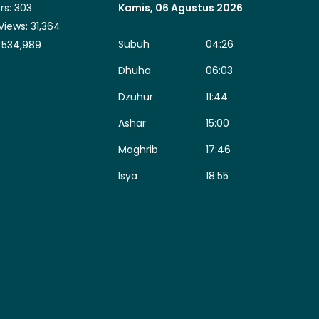
rs:
303
Kamis, 06 Agustus 2026
Views:
31,364
Subuh
04:26
:
534,989
Dhuha
06:03
Dzuhur
11:44
Ashar
15:00
Maghrib
17:46
Isya
18:55