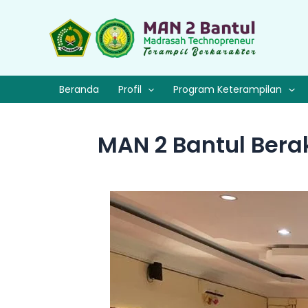
Lewati
ke
konten
Beranda
Profil
Program Keterampilan
MAN 2 Bantul Bera