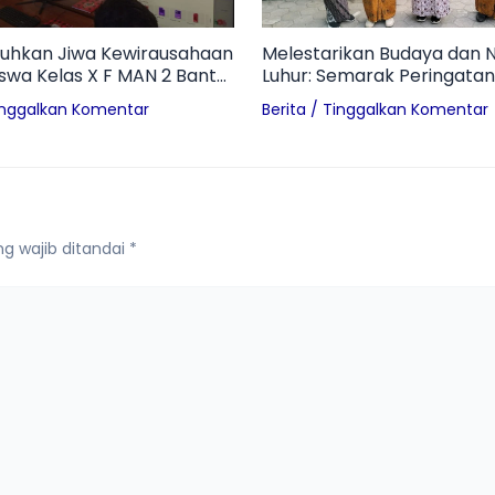
hkan Jiwa Kewirausahaan
Melestarikan Budaya dan Ni
Siswa Kelas X F MAN 2 Bantul
Luhur: Semarak Peringatan
 Profil Technopreneur dan
Pon di MAN 2 Bantul
inggalkan Komentar
Berita
/
Tinggalkan Komentar
an Branding UMKM
g wajib ditandai
*