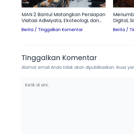
MAN 2 Bantul Matangkan Persiapan
Menumbu
Visitasi Adiwiyata, Ekoteologi, dan
Digital, 
HUT Kemerdekaan RI
Pelajari
Berita
/
Tinggalkan Komentar
Berita
/
T
Tantang
Tinggalkan Komentar
Alamat email Anda tidak akan dipublikasikan.
Ruas yan
Ketik
di
sini..