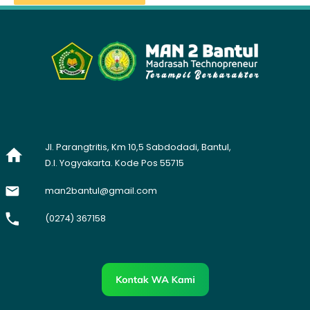
Jl. Parangtritis, Km 10,5 Sabdodadi, Bantul,
D.I. Yogyakarta. Kode Pos 55715
man2bantul@gmail.com
(0274) 367158