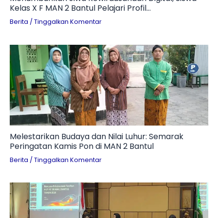
Kelas X F MAN 2 Bantul Pelajari Profil
Technopreneur dan Tantangan Branding UMKM
Berita
/
Tinggalkan Komentar
Melestarikan Budaya dan Nilai Luhur: Semarak
Peringatan Kamis Pon di MAN 2 Bantul
Berita
/
Tinggalkan Komentar