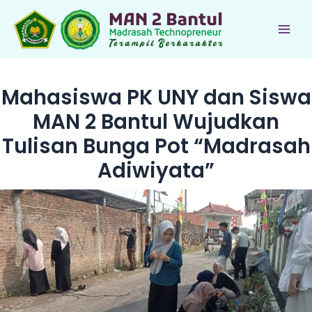
Lewati
ke
Main
konten
Men
Mahasiswa PK UNY dan Siswa
MAN 2 Bantul Wujudkan
Tulisan Bunga Pot “Madrasah
Adiwiyata”
le
le