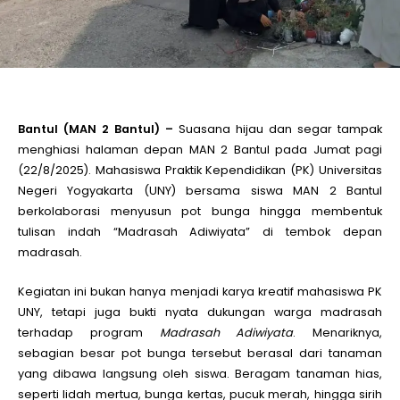
le
le
Bantul (MAN 2 Bantul) –
Suasana hijau dan segar tampak
le
menghiasi halaman depan MAN 2 Bantul pada Jumat pagi
(22/8/2025). Mahasiswa Praktik Kependidikan (PK) Universitas
Negeri Yogyakarta (UNY) bersama siswa MAN 2 Bantul
le
berkolaborasi menyusun pot bunga hingga membentuk
tulisan indah “Madrasah Adiwiyata” di tembok depan
le
madrasah.
Kegiatan ini bukan hanya menjadi karya kreatif mahasiswa PK
le
UNY, tetapi juga bukti nyata dukungan warga madrasah
terhadap program
Madrasah Adiwiyata
. Menariknya,
sebagian besar pot bunga tersebut berasal dari tanaman
yang dibawa langsung oleh siswa. Beragam tanaman hias,
seperti lidah mertua, bunga kertas, pucuk merah, hingga sirih