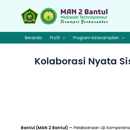
Lewati
ke
konten
Beranda
Profil
Program Keterampilan
Kolaborasi Nyata S
Bantul (MAN 2 Bantul) –
Pelaksanaan Uji Kompetensi 