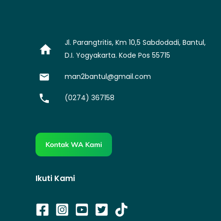
Jl. Parangtritis, Km 10,5 Sabdodadi, Bantul,
D.I. Yogyakarta. Kode Pos 55715
man2bantul@gmail.com
(0274) 367158
Ikuti Kami