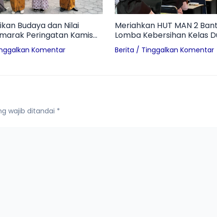
ikan Budaya dan Nilai
Meriahkan HUT MAN 2 Bant
emarak Peringatan Kamis
Lomba Kebersihan Kelas 
AN 2 Bantul
Terwujudnya Madrasah Adi
inggalkan Komentar
Berita
/
Tinggalkan Komentar
g wajib ditandai
*