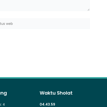
us
b
ung
Waktu Sholat
s:
4
04.44.00