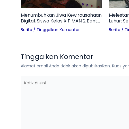
Menumbuhkan Jiwa Kewirausahaan
Melestar
Digital, Siswa Kelas X F MAN 2 Bantul
Luhur: S
Pelajari Profil Technopreneur dan
Pon di M
Berita
/
Tinggalkan Komentar
Berita
/
T
Tantangan Branding UMKM
Tinggalkan Komentar
Alamat email Anda tidak akan dipublikasikan.
Ruas yan
Ketik
di
sini..