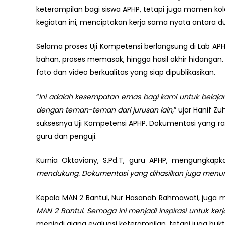
keterampilan bagi siswa APHP, tetapi juga momen kol
kegiatan ini, menciptakan kerja sama nyata antara du
Selama proses Uji Kompetensi berlangsung di Lab A
bahan, proses memasak, hingga hasil akhir hidangan
foto dan video berkualitas yang siap dipublikasikan.
“
Ini adalah kesempatan emas bagi kami untuk belajar 
dengan teman-teman dari jurusan lain,
” ujar Hanif Z
suksesnya Uji Kompetensi APHP. Dokumentasi yang ra
guru dan penguji.
Kurnia Oktaviany, S.Pd.T, guru APHP, mengungkapka
mendukung. Dokumentasi yang dihasilkan juga menunj
Kepala MAN 2 Bantul, Nur Hasanah Rahmawati, juga m
MAN 2 Bantul. Semoga ini menjadi inspirasi untuk ker
menjadi ajang evaluasi keterampilan, tetapi juga bu