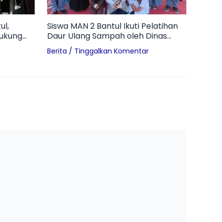
ul,
Siswa MAN 2 Bantul Ikuti Pelatihan
Dukung
Daur Ulang Sampah oleh Dinas
wiyata
Lingkungan Hidup Kabupaten
Berita
/
Tinggalkan Komentar
Bantul