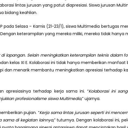
aborasi lintas jurusan yang patut diapresiasi. Siswa jurusan M
a bidang keahlian.
PHP pada Selasa – Kamis (21-23/1), siswa Multimedia bertugas
. Dengan keterampilan yang mereka miliki, mereka tidak hany
di lapangan. Selain meningkatkan keterampilan teknis dalam fot
uhdan kelas XI E. Kolaborasi ini tidak hanya memberikan manfaat
pi dan menarik membantu meningkatkan apresiasi terhadap kar
n apresiasinya terhadap kerja sama ini. “
Kolaborasi ini san
ukkan profesionalisme siswa Multimedia
,” ujarnya.
emberikan pujian. “
Kerja sama lintas jurusan seperti ini menc
ja sama di kegiatan lainnya
,” tuturnya. Dengan kolaborasi ini, 
kti nyata bagaimana sinergi antarsiswa dapat menciptakan hasi