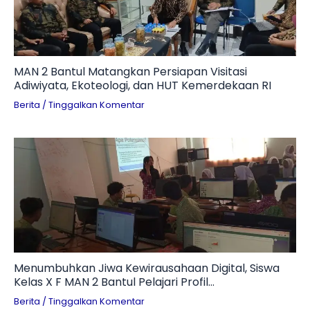
MAN 2 Bantul Matangkan Persiapan Visitasi
Adiwiyata, Ekoteologi, dan HUT Kemerdekaan RI
Berita
/
Tinggalkan Komentar
Menumbuhkan Jiwa Kewirausahaan Digital, Siswa
Kelas X F MAN 2 Bantul Pelajari Profil
Technopreneur dan Tantangan Branding UMKM
Berita
/
Tinggalkan Komentar