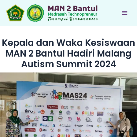
Lewati
ke
Main
konten
Men
Kepala dan Waka Kesiswaan
MAN 2 Bantul Hadiri Malang
Autism Summit 2024
le
le