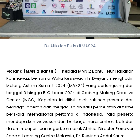
le
le
Bu Atik dan Bu Is di MAS24
le
le
Malang (MAN 2 Bantul) –
Kepala MAN 2 Bantul, Nur Hasanah
Rahmawati, bersama Waka Kesiswaan Is Dwiyanti menghadiri
Malang Autism Summit 2024 (MAS24) yang berlangsung dari
le
tanggal 3 hingga 5 Oktober 2024 di Gedung Malang Creative
Center (MCC). Kegiatan ini diikuti oleh ratusan peserta dari
le
berbagai daerah dan menjadi salah satu perhelatan autisme
berskala internasional pertama di Indonesia. Para peserta
mendapatkan wawasan dari berbagai narasumber, baik dari
dalam maupun luar negeri, termasuk Clinical Director Penawar
Special Learning Centre Malaysia, Dr. Ruwinah Abdul Karim.