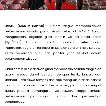
le
le
Bantul (MAN 2 Bantul) –
Dalam rangka mempersiapkan
pelaksanaan wisuda purna siswa kelas XII,
MAN 2 Bantul
mengadakan kegiatan gladi bersih wisuda pada Senin
le
(11/5/2026) di halaman gedung workshop keterampilan
madrasah. Kegiatan tersebut diikuti oleh seluruh siswa kelas XII
le
serta beberapa guru dan panitia yang terlibat dalam
pelaksanaan wisuda.
le
Gladi bersih dilaksanakan guna memastikan seluruh rangkaian
acara wisuda dapat berjalan dengan tertib, lancar, dan
khidmat. Para siswa tampak antusias mengikuti arahan panitia
le
mulai dari tata cara masuk lokasi acara, pengaturan tempat
duduk, prosesi pemanggilan wisudawan, hingga simulasi
pelaksanaan pengalungan samir dan penyerahan
penghargaan.