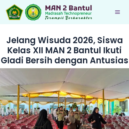
Lewati
ke
Main
konten
Men
Jelang Wisuda 2026, Siswa
Kelas XII MAN 2 Bantul Ikuti
Gladi Bersih dengan Antusias
le
le