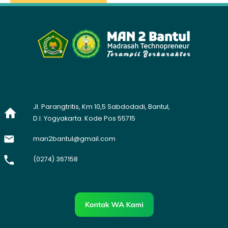
Jl. Parangtritis, Km 10,5 Sabdodadi, Bantul,
D.I. Yogyakarta. Kode Pos 55715
man2bantul@gmail.com
(0274) 367158