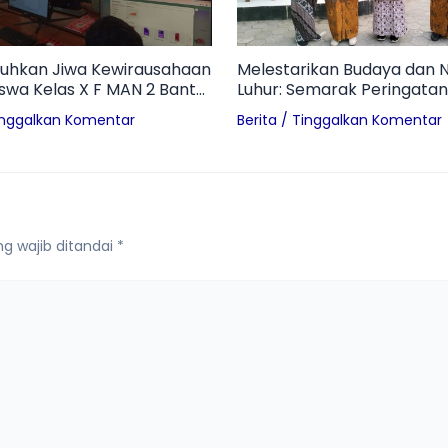
hkan Jiwa Kewirausahaan
Melestarikan Budaya dan Ni
Siswa Kelas X F MAN 2 Bantul
Luhur: Semarak Peringatan
 Profil Technopreneur dan
Pon di MAN 2 Bantul
inggalkan Komentar
Berita
/
Tinggalkan Komentar
an Branding UMKM
g wajib ditandai
*