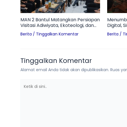
MAN 2 Bantul Matangkan Persiapan
Menumbu
Visitasi Adiwiyata, Ekoteologi, dan
Digital, 
HUT Kemerdekaan RI
Pelajari
Berita
/
Tinggalkan Komentar
Berita
/
T
Tantang
Tinggalkan Komentar
Alamat email Anda tidak akan dipublikasikan.
Ruas yan
Ketik
di
sini..