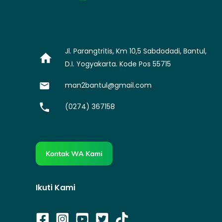
Jl. Parangtritis, Km 10,5 Sabdodadi, Bantul,
D.I. Yogyakarta. Kode Pos 55715
man2bantul@gmail.com
(0274) 367158
Ikuti Kami