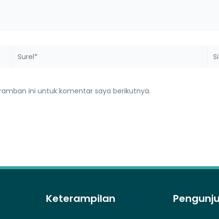
Surel*
Sit
we
ramban ini untuk komentar saya berikutnya.
Keterampilan
Pengunj