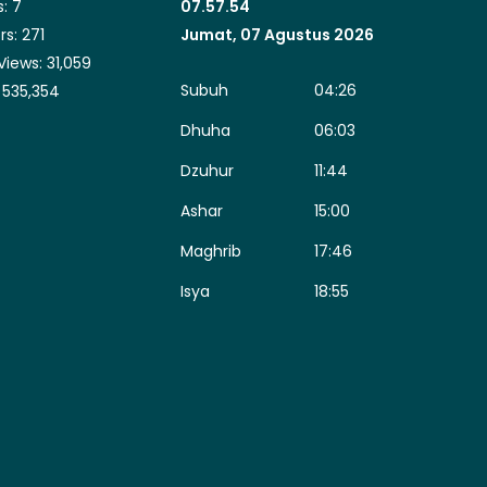
s:
7
07.57.55
rs:
271
Jumat, 07 Agustus 2026
Views:
31,059
Subuh
04:26
:
535,354
Dhuha
06:03
Dzuhur
11:44
Ashar
15:00
Maghrib
17:46
Isya
18:55