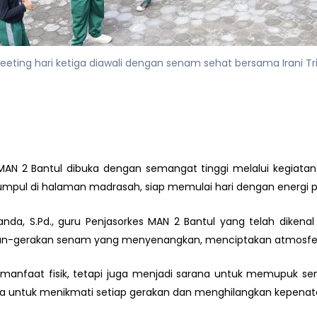
eeting hari ketiga diawali dengan senam sehat bersama Irani T
AN 2 Bantul dibuka dengan semangat tinggi melalui kegiat
mpul di halaman madrasah, siap memulai hari dengan energi po
isnanda, S.Pd., guru Penjasorkes MAN 2 Bantul yang telah dike
an-gerakan senam yang menyenangkan, menciptakan atmosfer 
nfaat fisik, tetapi juga menjadi sarana untuk memupuk sem
erta untuk menikmati setiap gerakan dan menghilangkan kepen