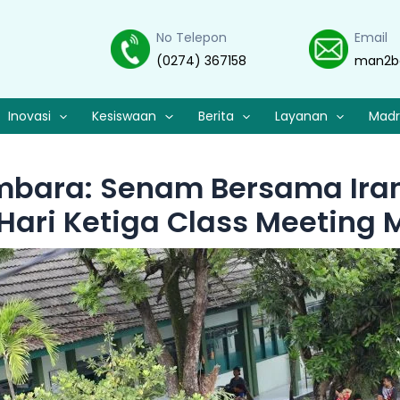
No Telepon
Email
(0274) 367158
man2b
Inovasi
Kesiswaan
Berita
Layanan
Madr
embara: Senam Bersama Irani
ari Ketiga Class Meeting 