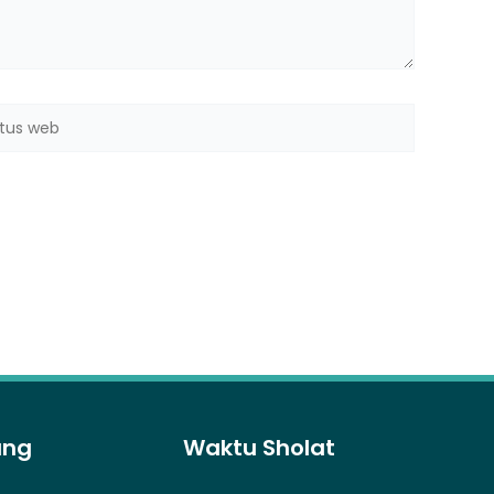
us
b
ung
Waktu Sholat