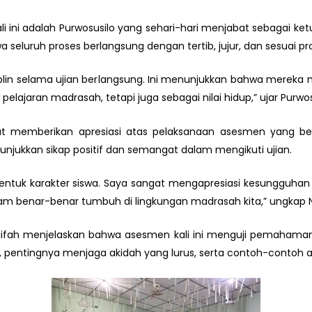
ini adalah Purwosusilo yang sehari-hari menjabat sebagai ket
eluruh proses berlangsung dengan tertib, jujur, dan sesuai pr
siplin selama ujian berlangsung. Ini menunjukkan bahwa mereka
elajaran madrasah, tetapi juga sebagai nilai hidup,” ujar Purwo
ut memberikan apresiasi atas pelaksanaan asesmen yang berj
njukkan sikap positif dan semangat dalam mengikuti ujian.
ntuk karakter siswa. Saya sangat mengapresiasi kesungguhan m
i Islam benar-benar tumbuh di lingkungan madrasah kita,” ungka
uzaifah menjelaskan bahwa asesmen kali ini menguji pemahaman
, pentingnya menjaga akidah yang lurus, serta contoh-contoh a