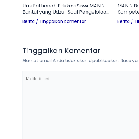
Umi Fathonah Edukasi Siswi MAN 2
MAN 2 Ba
Bantul yang Udzur Soal Pengelolaan
Kompeten
Sampah Pembalut di Ruang
Worksho
Berita
/
Tinggalkan Komentar
Berita
/
T
Otomotif
Inovatif d
Tinggalkan Komentar
Alamat email Anda tidak akan dipublikasikan.
Ruas yan
Ketik
di
sini..