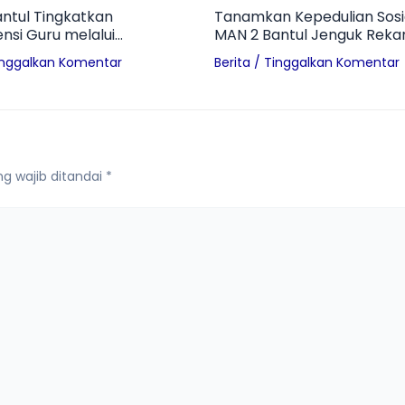
ntul Tingkatkan
Tanamkan Kepedulian Sosia
si Guru melalui
MAN 2 Bantul Jenguk Reka
p Media Pembelajaran
Alami Kecelakaan
inggalkan Komentar
Berita
/
Tinggalkan Komentar
i Era Digital
g wajib ditandai
*