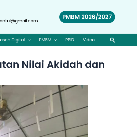
PMBM 2026/2027
antul@gmail.com
asah Digital
PMBM
PPID
Video
tan Nilai Akidah dan