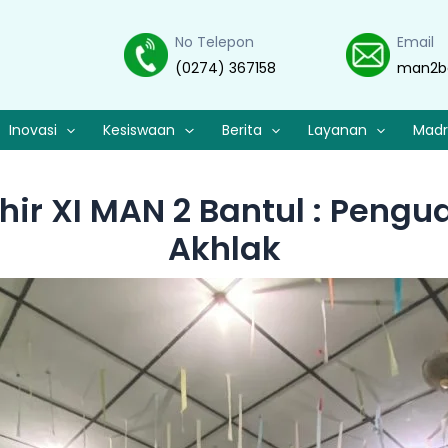
No Telepon
Email
(0274) 367158
man2b
Inovasi
Kesiswaan
Berita
Layanan
Madr
ir XI MAN 2 Bantul : Pengua
Akhlak