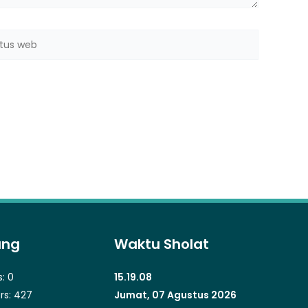
us
b
ung
Waktu Sholat
s:
0
15.19.10
rs:
427
Jumat, 07 Agustus 2026