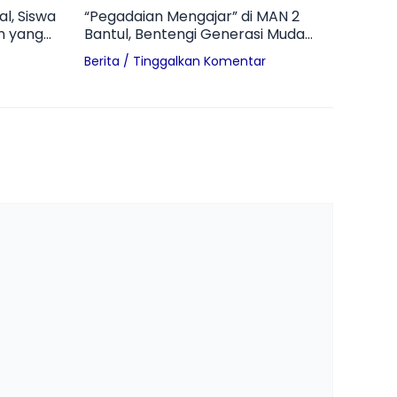
l, Siswa
“Pegadaian Mengajar” di MAN 2
n yang
Bantul, Bentengi Generasi Muda
dari Bahaya Pinjol dan Judol
Berita
/
Tinggalkan Komentar