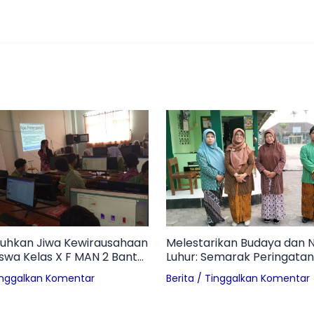
hkan Jiwa Kewirausahaan
Melestarikan Budaya dan Ni
Siswa Kelas X F MAN 2 Bantul
Luhur: Semarak Peringatan
 Profil Technopreneur dan
Pon di MAN 2 Bantul
inggalkan Komentar
Berita
/
Tinggalkan Komentar
an Branding UMKM