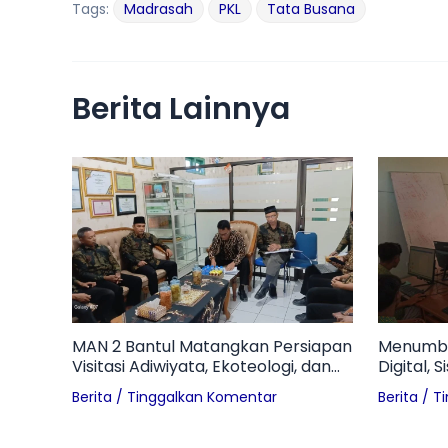
Tags:
Madrasah
PKL
Tata Busana
Berita Lainnya
MAN 2 Bantul Matangkan Persiapan
Menumbu
Visitasi Adiwiyata, Ekoteologi, dan
Digital, 
HUT Kemerdekaan RI
Pelajari
Berita
/
Tinggalkan Komentar
Berita
/
T
Tantang