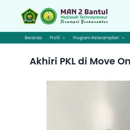
Lewati
ke
konten
Beranda
Profil
Program Keterampilan
Akhiri PKL di Move O