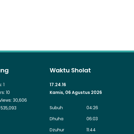
ung
Waktu Sholat
s:
1
17.24.16
rs:
10
Kamis, 06 Agustus 2026
Views:
30,606
Subuh
04:26
:
535,093
Dhuha
06:03
Dzuhur
11:44