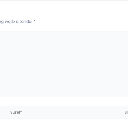
g wajib ditandai
*
Surel*
Sit
we