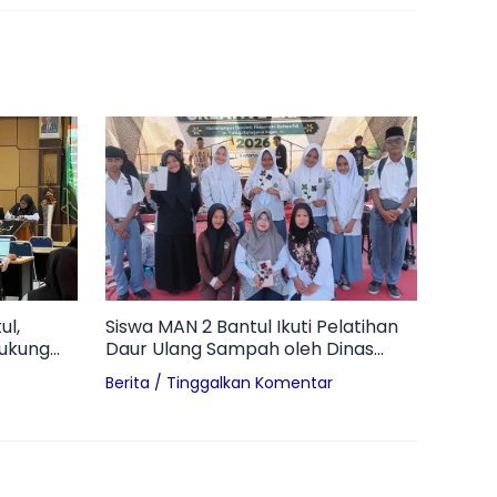
ul,
Siswa MAN 2 Bantul Ikuti Pelatihan
Dukung
Daur Ulang Sampah oleh Dinas
wiyata
Lingkungan Hidup Kabupaten
Berita
/
Tinggalkan Komentar
Bantul