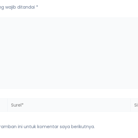
g wajib ditandai
*
Surel*
Sit
we
ramban ini untuk komentar saya berikutnya.