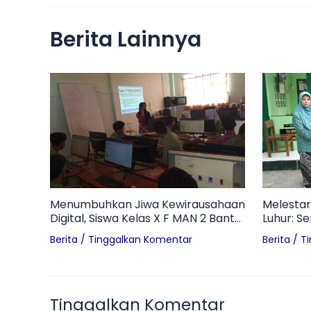
Berita Lainnya
Menumbuhkan Jiwa Kewirausahaan
Melestar
Digital, Siswa Kelas X F MAN 2 Bantul
Luhur: S
Pelajari Profil Technopreneur dan
Pon di M
Berita
/
Tinggalkan Komentar
Berita
/
T
Tantangan Branding UMKM
Tinggalkan Komentar