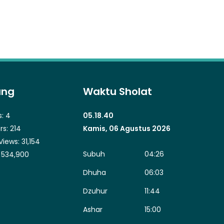
ung
Waktu Sholat
s:
4
05.18.41
rs:
214
Kamis, 06 Agustus 2026
Views:
31,154
Subuh
04:26
:
534,900
Dhuha
06:03
Dzuhur
11:44
Ashar
15:00