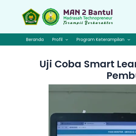
Lewati
ke
konten
Beranda
Profil
Program Keterampilan
Uji Coba Smart Lear
Pembu