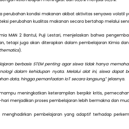
 perubahan kondisi makanan akibat aktivitas senyawa volatil
ksi perubahan kualitas makanan secara bertahap melalui sensor
mia MAN 2 Bantul, Puji Lestari, menjelaskan bahwa pengemba
ian, tetapi juga akan diterapkan dalam pembelajaran Kimia dan
thematics
).
ajaran berbasis STEM penting agar siswa tidak hanya memaham
nologi dalam kehidupan nyata. Melalui alat ini, siswa dapat 
han data, hingga pemanfaatan IoT secara langsung
,” jelasnya.
pu meningkatkan keterampilan berpikir kritis, pemecahan mas
ri-hari menjadikan proses pembelajaran lebih bermakna dan mu
tmen menghadirkan pembelajaran yang adaptif terhadap perk
)