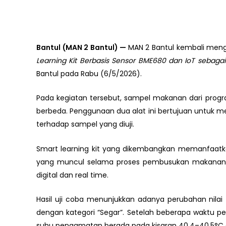
Bantul (MAN 2 Bantul) —
MAN 2 Bantul kembali menge
Learning Kit Berbasis Sensor BME680 dan IoT sebag
Bantul pada Rabu (6/5/2026).
Pada kegiatan tersebut, sampel makanan dari progra
berbeda. Penggunaan dua alat ini bertujuan untuk m
terhadap sampel yang diuji.
Smart learning kit yang dikembangkan memanfaatka
yang muncul selama proses pembusukan makanan. Da
digital dan real time.
Hasil uji coba menunjukkan adanya perubahan nilai
dengan kategori “Segar”. Setelah beberapa waktu p
suhu pengamatan berada pada kisaran 40,4–40,5°C 