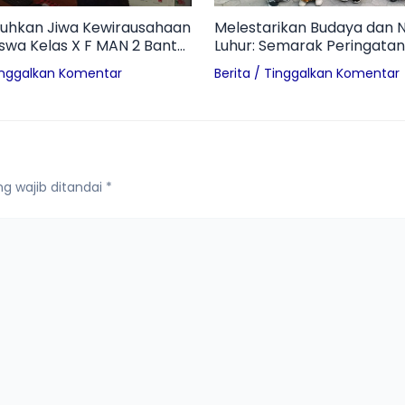
hkan Jiwa Kewirausahaan
Melestarikan Budaya dan Ni
Siswa Kelas X F MAN 2 Bantul
Luhur: Semarak Peringatan
 Profil Technopreneur dan
Pon di MAN 2 Bantul
inggalkan Komentar
Berita
/
Tinggalkan Komentar
an Branding UMKM
g wajib ditandai
*