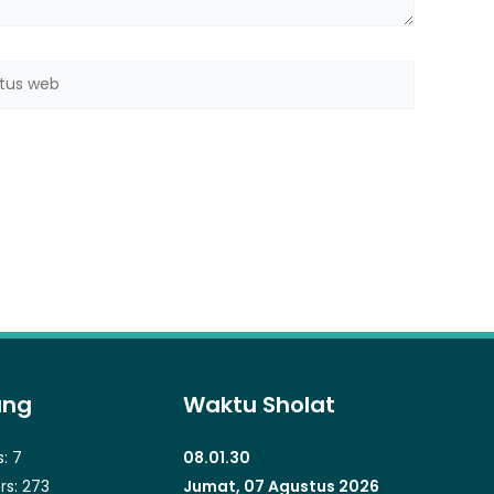
us
b
ung
Waktu Sholat
s:
7
08.01.31
rs:
273
Jumat, 07 Agustus 2026