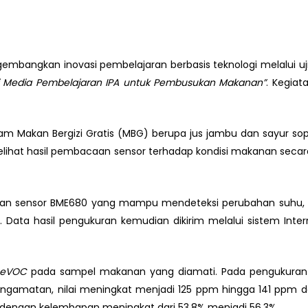
mbangkan inovasi pembelajaran berbasis teknologi melalui uji 
ai Media Pembelajaran IPA untuk Pembusukan Makanan”
. Kegiat
m Makan Bergizi Gratis (MBG) berupa jus jambu dan sayur sop
elihat hasil pembacaan sensor terhadap kondisi makanan secar
n sensor BME680 yang mampu mendeteksi perubahan suhu, kele
ta hasil pengukuran kemudian dikirim melalui sistem Intern
eVOC
pada sampel makanan yang diamati. Pada pengukuran a
engamatan, nilai meningkat menjadi 125 ppm hingga 141 ppm de
dengan kelembapan meningkat dari 53,8% menjadi 56,3%.