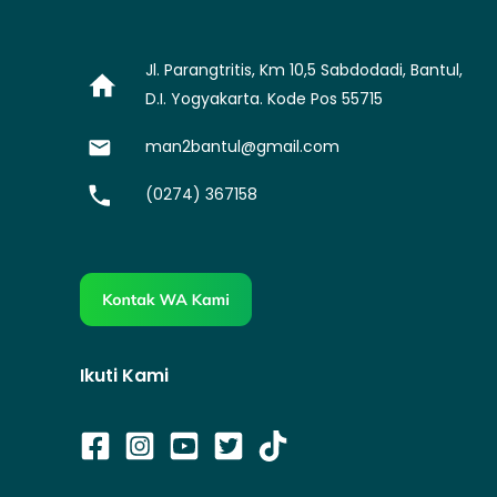
Jl. Parangtritis, Km 10,5 Sabdodadi, Bantul,
D.I. Yogyakarta. Kode Pos 55715
man2bantul@gmail.com
(0274) 367158
Ikuti Kami