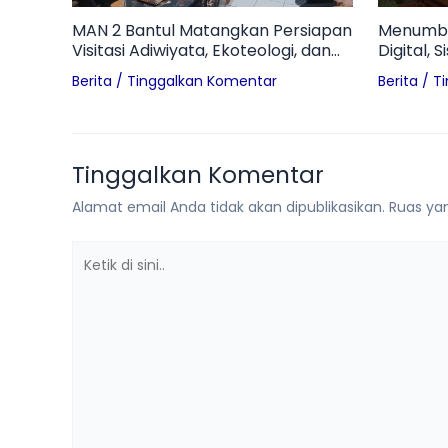
MAN 2 Bantul Matangkan Persiapan
Menumbu
Visitasi Adiwiyata, Ekoteologi, dan
Digital, 
HUT Kemerdekaan RI
Pelajari
Berita
/
Tinggalkan Komentar
Berita
/
T
Tantang
Tinggalkan Komentar
Alamat email Anda tidak akan dipublikasikan.
Ruas yan
Ketik
di
sini..