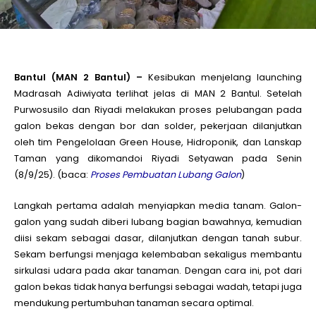
le
le
Bantul (MAN 2 Bantul) –
Kesibukan menjelang launching
Madrasah Adiwiyata terlihat jelas di MAN 2 Bantul. Setelah
Purwosusilo dan Riyadi melakukan proses pelubangan pada
le
galon bekas dengan bor dan solder, pekerjaan dilanjutkan
oleh tim Pengelolaan Green House, Hidroponik, dan Lanskap
le
Taman yang dikomandoi Riyadi Setyawan pada Senin
(8/9/25). (baca:
Proses Pembuatan Lubang Galon
)
le
Langkah pertama adalah menyiapkan media tanam. Galon-
galon yang sudah diberi lubang bagian bawahnya, kemudian
diisi sekam sebagai dasar, dilanjutkan dengan tanah subur.
le
Sekam berfungsi menjaga kelembaban sekaligus membantu
sirkulasi udara pada akar tanaman. Dengan cara ini, pot dari
galon bekas tidak hanya berfungsi sebagai wadah, tetapi juga
mendukung pertumbuhan tanaman secara optimal.