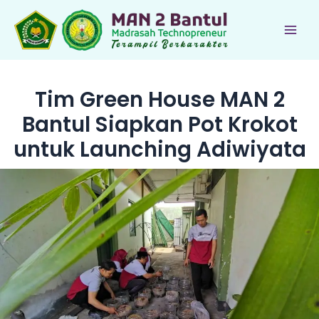
Lewati
ke
Main
konten
Men
Tim Green House MAN 2
Bantul Siapkan Pot Krokot
untuk Launching Adiwiyata
le
le