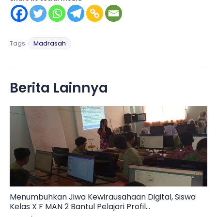
Tags:
Madrasah
Berita Lainnya
Menumbuhkan Jiwa Kewirausahaan Digital, Siswa
Kelas X F MAN 2 Bantul Pelajari Profil
Technopreneur dan Tantangan Branding UMKM