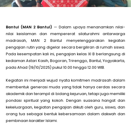
le
Bantul (MAN 2 Bantul)
— Dalam upaya menanamkan nilai-
le
nilai keislaman dan mempererat silaturahmi antarwarga
madrasah, MAN 2 Bantul menyelenggarakan kegiatan
le
pengajian rutin yang digelar secara bergiliran di rumah siswa.
Pada kesempatan kali ini, pengajian kelas XI B berlangsung di
kediaman Astari Kasih, Bogoran, Trirenggo, Bantul, Yogyakarta,
le
pada Ahad (19/10/2025) pukul 10.00 hingga 12.00 WIB.
Kegiatan ini menjadi wujud nyata komitmen madrasah dalam
le
membentuk generasi muda yang tidak hanya cerdas secara
akademik dan terampil di bidang kejuruan, tetapi juga memiliki
le
pondasi spiritual yang kokoh. Dengan suasana hangat dan
kekeluargaan, kegiatan pengajian diikuti oleh guru, siswa, dan
orang tua sebagai bentuk kebersamaan dalam dakwah dan
pembinaan karakter Islami.