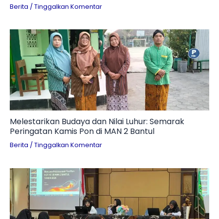
Technopreneur dan Tantangan Branding UMKM
Berita
/
Tinggalkan Komentar
Melestarikan Budaya dan Nilai Luhur: Semarak
Peringatan Kamis Pon di MAN 2 Bantul
Berita
/
Tinggalkan Komentar