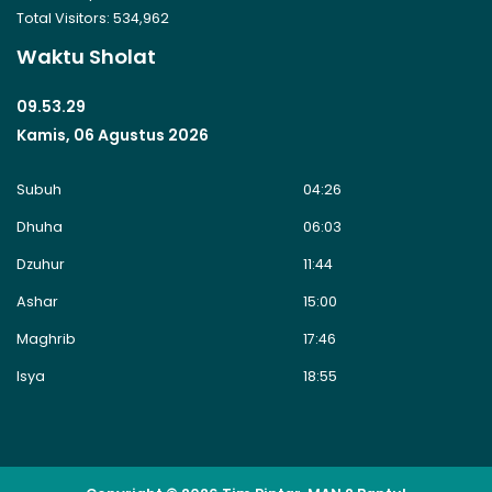
Total Visitors:
534,962
Waktu Sholat
09.53.29
Kamis, 06 Agustus 2026
Subuh
04:26
Dhuha
06:03
Dzuhur
11:44
Ashar
15:00
Maghrib
17:46
Isya
18:55