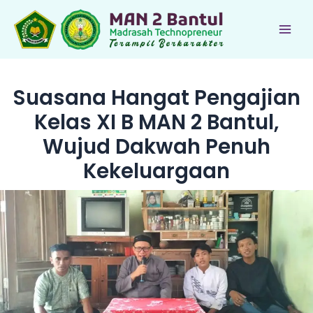
Lewati
ke
Main
konten
Men
Suasana Hangat Pengajian
Kelas XI B MAN 2 Bantul,
Wujud Dakwah Penuh
Kekeluargaan
le
le