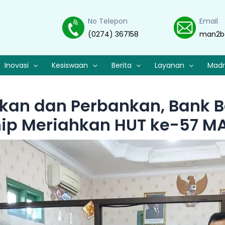
No Telepon
Email
(0274) 367158
man2b
Inovasi
Kesiswaan
Berita
Layanan
Madr
ikan dan Perbankan, Bank 
ip Meriahkan HUT ke-57 MA