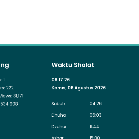
ung
Waktu Sholat
s:
1
06.17.27
rs:
222
Kamis, 06 Agustus 2026
Views:
31,171
Subuh
04:26
:
534,908
Dhuha
06:03
Dzuhur
11:44
Ashar
15:00