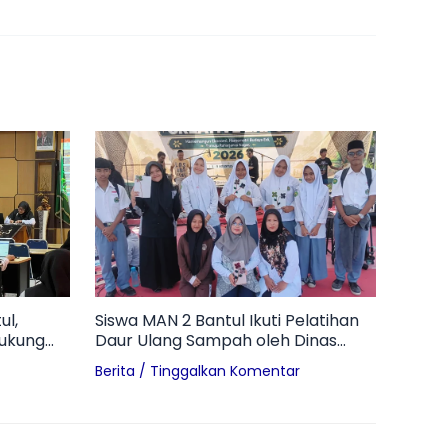
ul,
Siswa MAN 2 Bantul Ikuti Pelatihan
Dukung
Daur Ulang Sampah oleh Dinas
wiyata
Lingkungan Hidup Kabupaten
Berita
/
Tinggalkan Komentar
Bantul