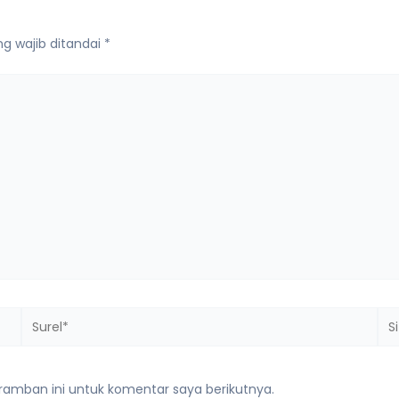
g wajib ditandai
*
Surel*
Sit
we
ramban ini untuk komentar saya berikutnya.