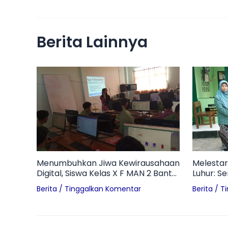
Berita Lainnya
Menumbuhkan Jiwa Kewirausahaan
Melestar
Digital, Siswa Kelas X F MAN 2 Bantul
Luhur: S
Pelajari Profil Technopreneur dan
Pon di M
Berita
/
Tinggalkan Komentar
Berita
/
T
Tantangan Branding UMKM