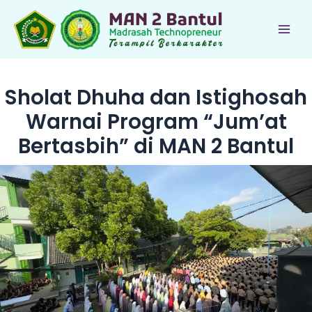
Lewati
ke
Main
konten
Men
Sholat Dhuha dan Istighosah
Warnai Program “Jum’at
Bertasbih” di MAN 2 Bantul
le
le