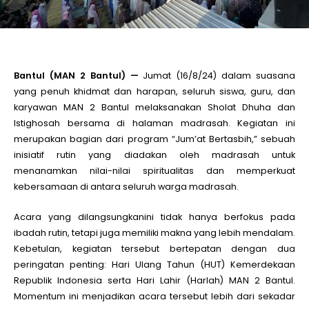
le
le
Bantul (MAN 2 Bantul) —
Jumat (16/8/24) dalam suasana
yang penuh khidmat dan harapan, seluruh siswa, guru, dan
karyawan MAN 2 Bantul melaksanakan Sholat Dhuha dan
le
Istighosah bersama di halaman madrasah. Kegiatan ini
merupakan bagian dari program “Jum’at Bertasbih,” sebuah
le
inisiatif rutin yang diadakan oleh madrasah untuk
menanamkan nilai-nilai spiritualitas dan memperkuat
kebersamaan di antara seluruh warga madrasah.
le
Acara yang dilangsungkanini tidak hanya berfokus pada
ibadah rutin, tetapi juga memiliki makna yang lebih mendalam.
le
Kebetulan, kegiatan tersebut bertepatan dengan dua
peringatan penting: Hari Ulang Tahun (HUT) Kemerdekaan
Republik Indonesia serta Hari Lahir (Harlah) MAN 2 Bantul.
Momentum ini menjadikan acara tersebut lebih dari sekadar