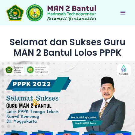
Lewati
ke
Main
konten
Men
Selamat dan Sukses Guru
MAN 2 Bantul Lolos PPPK
le
le