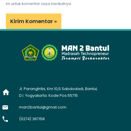
ini untuk komentar saya berikutnya.
Jl. Parangtritis, Km 10,5 Sabdodadi, Bantul,
D.I. Yogyakarta. Kode Pos 55715
man2bantul@gmail.com
(0274) 367158