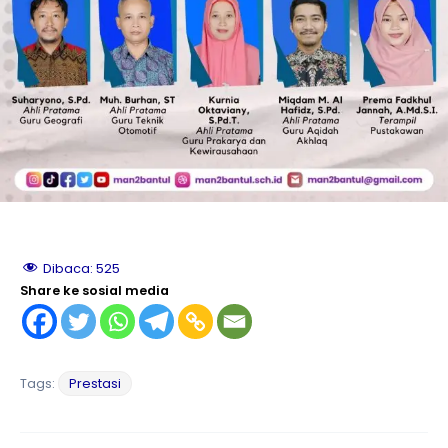
le
le
le
le
Dibaca:
525
le
Share ke sosial media
le
Tags:
Prestasi