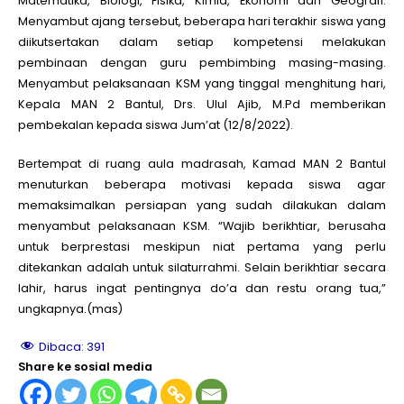
Matematika, Biologi, Fisika, Kimia, Ekonomi dan Geografi.
Menyambut ajang tersebut, beberapa hari terakhir siswa yang
diikutsertakan dalam setiap kompetensi melakukan
pembinaan dengan guru pembimbing masing-masing.
Menyambut pelaksanaan KSM yang tinggal menghitung hari,
Kepala MAN 2 Bantul, Drs. Ulul Ajib, M.Pd memberikan
pembekalan kepada siswa Jum’at (12/8/2022).
Bertempat di ruang aula madrasah, Kamad MAN 2 Bantul
menuturkan beberapa motivasi kepada siswa agar
memaksimalkan persiapan yang sudah dilakukan dalam
menyambut pelaksanaan KSM. “Wajib berikhtiar, berusaha
untuk berprestasi meskipun niat pertama yang perlu
ditekankan adalah untuk silaturrahmi. Selain berikhtiar secara
lahir, harus ingat pentingnya do’a dan restu orang tua,”
ungkapnya.(mas)
Dibaca:
391
Share ke sosial media