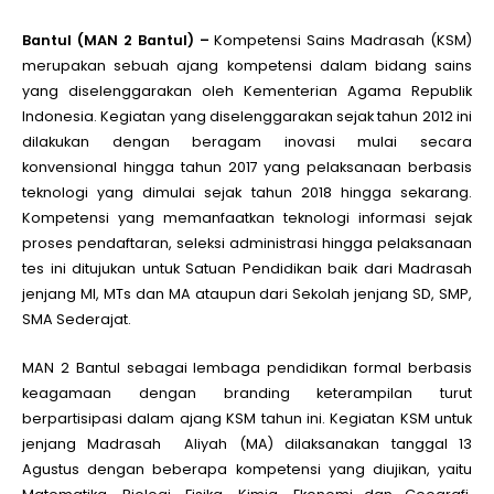
Bantul (MAN 2 Bantul) –
Kompetensi Sains Madrasah (KSM)
le
merupakan sebuah ajang kompetensi dalam bidang sains
yang diselenggarakan oleh Kementerian Agama Republik
le
Indonesia. Kegiatan yang diselenggarakan sejak tahun 2012 ini
dilakukan dengan beragam inovasi mulai secara
konvensional hingga tahun 2017 yang pelaksanaan berbasis
le
teknologi yang dimulai sejak tahun 2018 hingga sekarang.
Kompetensi yang memanfaatkan teknologi informasi sejak
le
proses pendaftaran, seleksi administrasi hingga pelaksanaan
tes ini ditujukan untuk Satuan Pendidikan baik dari Madrasah
jenjang MI, MTs dan MA ataupun dari Sekolah jenjang SD, SMP,
le
SMA Sederajat.
MAN 2 Bantul sebagai lembaga pendidikan formal berbasis
le
keagamaan dengan branding keterampilan turut
berpartisipasi dalam ajang KSM tahun ini. Kegiatan KSM untuk
jenjang Madrasah Aliyah (MA) dilaksanakan tanggal 13
Agustus dengan beberapa kompetensi yang diujikan, yaitu