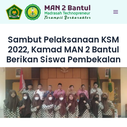
Lewati
ke
Main
konten
Men
Sambut Pelaksanaan KSM
2022, Kamad MAN 2 Bantul
Berikan Siswa Pembekalan
le
le