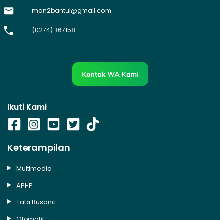
man2bantul@gmail.com
(0274) 367158
Ikuti Kami
Keterampilan
Multimedia
APHP
Tata Busana
Otomotif