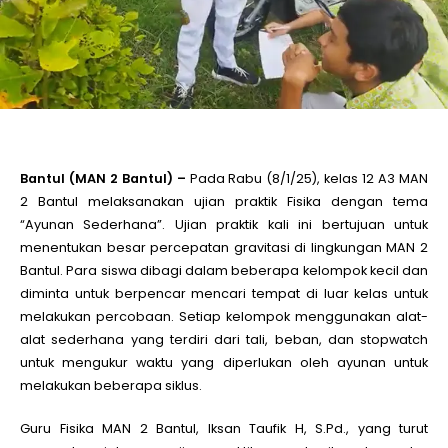
le
le
le
Bantul (MAN 2 Bantul) –
Pada Rabu (8/1/25), kelas 12 A3 MAN
2 Bantul melaksanakan ujian praktik Fisika dengan tema
le
“Ayunan Sederhana”. Ujian praktik kali ini bertujuan untuk
menentukan besar percepatan gravitasi di lingkungan MAN 2
Bantul. Para siswa dibagi dalam beberapa kelompok kecil dan
le
diminta untuk berpencar mencari tempat di luar kelas untuk
melakukan percobaan. Setiap kelompok menggunakan alat-
le
alat sederhana yang terdiri dari tali, beban, dan stopwatch
untuk mengukur waktu yang diperlukan oleh ayunan untuk
melakukan beberapa siklus.
Guru Fisika MAN 2 Bantul, Iksan Taufik H, S.Pd., yang turut