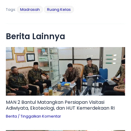
Tags:
Madrasah
Ruang Kelas
Berita Lainnya
MAN 2 Bantul Matangkan Persiapan Visitasi
Adiwiyata, Ekoteologi, dan HUT Kemerdekaan RI
Berita
/
Tinggalkan Komentar