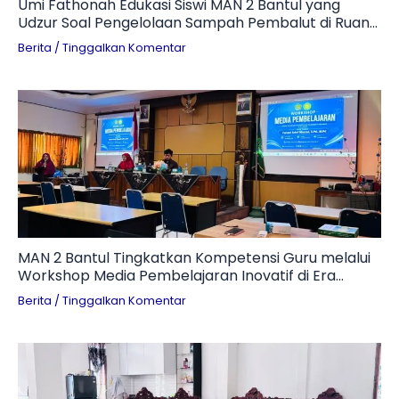
Umi Fathonah Edukasi Siswi MAN 2 Bantul yang
Udzur Soal Pengelolaan Sampah Pembalut di Ruang
Otomotif
Berita
/
Tinggalkan Komentar
MAN 2 Bantul Tingkatkan Kompetensi Guru melalui
Workshop Media Pembelajaran Inovatif di Era
Digital
Berita
/
Tinggalkan Komentar