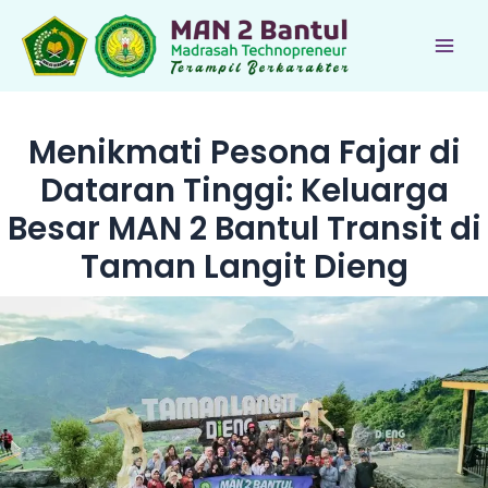
Lewati
ke
Main
konten
Men
Menikmati Pesona Fajar di
Dataran Tinggi: Keluarga
Besar MAN 2 Bantul Transit di
Taman Langit Dieng
le
le