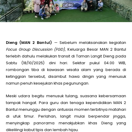
le
le
Dieng (MAN 2 Bantul)
— Sebelum melaksanakan kegiatan
le
Focus Group Discussion (FGD)
, Keluarga Besar MAN 2 Bantul
terlebih dahulu melakukan transit di Taman Langit Dieng pada
Sabtu (18/10/2025) dini hari. Sekitar pukul 04.00 WIB,
le
rombongan tiba di kawasan wisata alam yang berada di
ketinggian tersebut, disambut hawa dingin yang menusuk
le
namun penuh kesejukan khas pegunungan.
Meski udara begitu menusuk tulang, suasana kebersamaan
le
tampak hangat. Para guru dan tenaga kependidikan MAN 2
Bantul menunggu dengan antusias momen terbitnya matahari
di ufuk timur. Perlahan, langit mulai berpendar jingga,
menyingkap panorama menakjubkan khas Dieng yang
dikelilingi kabut tipis dan lembah hijau.