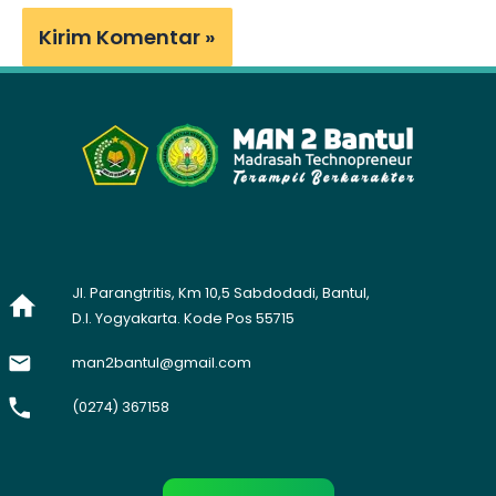
Jl. Parangtritis, Km 10,5 Sabdodadi, Bantul,
D.I. Yogyakarta. Kode Pos 55715
man2bantul@gmail.com
(0274) 367158