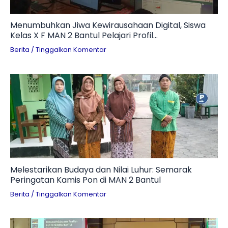
Menumbuhkan Jiwa Kewirausahaan Digital, Siswa
Kelas X F MAN 2 Bantul Pelajari Profil
Technopreneur dan Tantangan Branding UMKM
Berita
/
Tinggalkan Komentar
Melestarikan Budaya dan Nilai Luhur: Semarak
Peringatan Kamis Pon di MAN 2 Bantul
Berita
/
Tinggalkan Komentar