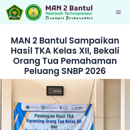
Lewati
ke
Main
konten
Men
MAN 2 Bantul Sampaikan
Hasil TKA Kelas XII, Bekali
Orang Tua Pemahaman
Peluang SNBP 2026
le
le