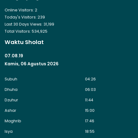
Online Visitors:
2
Today's Visitors:
239
Last 30 Days Views:
31,199
Total Visitors:
534,925
Waktu Sholat
07.08.20
Kamis, 06 Agustus 2026
Subuh
04:26
Dhuha
06:03
Dzuhur
11:44
Ashar
15:00
Maghrib
17:46
Isya
18:55