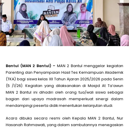
le
le
le
le
Bantul (MAN 2 Bantul) –
MAN 2 Bantul menggelar kegiatan
Parenting dan Penyampaian Hasil Tes Kemampuan Akademik
(TKA) bagi siswa kelas XII Tahun Ajaran 2025/2026 pada Senin
le
(5 /1/26). Kegiatan yang dilaksanakan di Masjid At Ta’awun
MAN 2 Bantul ini dihadiri oleh orang tua/wali siswa sebagai
le
bagian dari upaya madrasah memperkuat sinergi dalam
mendampingi peserta didik menentukan kelanjutan studi.
Acara dibuka secara resmi oleh Kepala MAN 2 Bantul, Nur
Hasanah Rahmawati, yang dalam sambutannya menegaskan