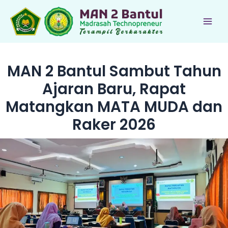
Lewati
ke
Main
konten
Men
MAN 2 Bantul Sambut Tahun
Ajaran Baru, Rapat
Matangkan MATA MUDA dan
Raker 2026
le
le