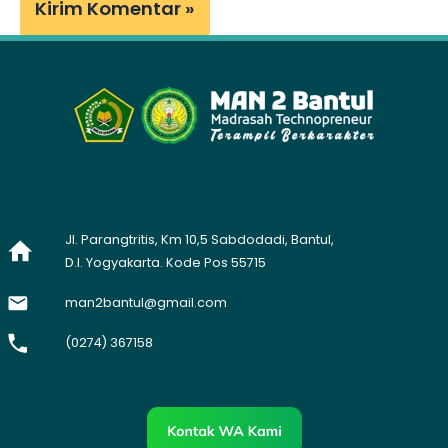
Jl. Parangtritis, Km 10,5 Sabdodadi, Bantul,
D.I. Yogyakarta. Kode Pos 55715
man2bantul@gmail.com
(0274) 367158