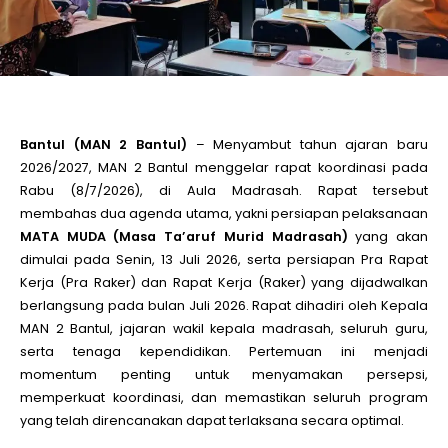
le
le
Bantul (MAN 2 Bantul)
– Menyambut tahun ajaran baru
le
2026/2027, MAN 2 Bantul menggelar rapat koordinasi pada
Rabu (8/7/2026), di Aula Madrasah. Rapat tersebut
membahas dua agenda utama, yakni persiapan pelaksanaan
le
MATA MUDA (Masa Ta’aruf Murid Madrasah)
yang akan
dimulai pada Senin, 13 Juli 2026, serta persiapan Pra Rapat
le
Kerja (Pra Raker) dan Rapat Kerja (Raker) yang dijadwalkan
berlangsung pada bulan Juli 2026. Rapat dihadiri oleh Kepala
MAN 2 Bantul, jajaran wakil kepala madrasah, seluruh guru,
le
serta tenaga kependidikan. Pertemuan ini menjadi
momentum penting untuk menyamakan persepsi,
memperkuat koordinasi, dan memastikan seluruh program
yang telah direncanakan dapat terlaksana secara optimal.