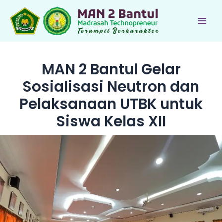
Lewati
ke
Main
konten
Men
MAN 2 Bantul Gelar
Sosialisasi Neutron dan
Pelaksanaan UTBK untuk
Siswa Kelas XII
le
le