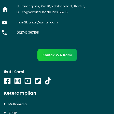
Jl. Parangtritis, Km 10,5 Sabdodadi, Bantul,
D.I. Yogyakarta. Kode Pos 55715
man2bantul@gmail.com
(0274) 367158
Ikuti Kami
Keterampilan
Multimedia
APHP