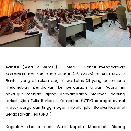
le
le
le
le
Bantul (MAN 2 Bantul) –
MAN 2 Bantul mengadakan
Sosialisasi Neutron pada Jumat (8/8/2025) di Aula MAN 2
Bantul, yang ditujukan bagi siswa kelas XII yang berencana
le
melanjutkan pendidikan ke perguruan tinggi. Acara ini
sekaligus menjadi ajang penyampaian informasi penting
le
terkait Ujian Tulis Berbasis Komputer (UTBK) sebagai syarat
masuk perguruan tinggi negeri melalui jalur Seleksi Nasional
Berdasarkan Tes (SNBT).
Kegiatan dibuka oleh Wakil Kepala Madrasah Bidang