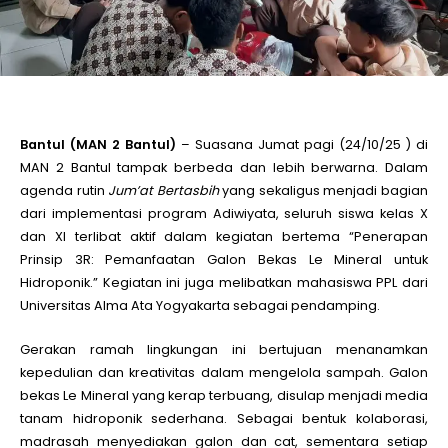
le
le
Bantul (MAN 2 Bantul)
– Suasana Jumat pagi (24/10/25 ) di
le
MAN 2 Bantul tampak berbeda dan lebih berwarna. Dalam
agenda rutin
Jum’at Bertasbih
yang sekaligus menjadi bagian
dari implementasi program Adiwiyata, seluruh siswa kelas X
le
dan XI terlibat aktif dalam kegiatan bertema “Penerapan
Prinsip 3R: Pemanfaatan Galon Bekas Le Mineral untuk
le
Hidroponik.” Kegiatan ini juga melibatkan mahasiswa PPL dari
Universitas Alma Ata Yogyakarta sebagai pendamping.
le
Gerakan ramah lingkungan ini bertujuan menanamkan
kepedulian dan kreativitas dalam mengelola sampah. Galon
bekas Le Mineral yang kerap terbuang, disulap menjadi media
tanam hidroponik sederhana. Sebagai bentuk kolaborasi,
madrasah menyediakan galon dan cat, sementara setiap