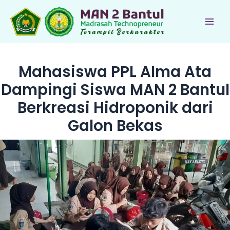
Lewati
ke
Main
konten
Men
Mahasiswa PPL Alma Ata
Dampingi Siswa MAN 2 Bantul
Berkreasi Hidroponik dari
Galon Bekas
le
le