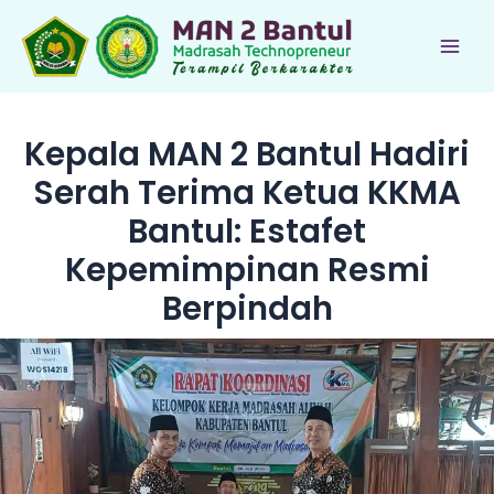
Lewati
ke
Main
konten
Men
Kepala MAN 2 Bantul Hadiri
Serah Terima Ketua KKMA
Bantul: Estafet
Kepemimpinan Resmi
Berpindah
le
le