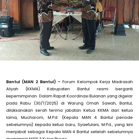
le
le
le
le
Bantul (MAN 2 Bantul) –
Forum Kelompok Kerja Madrasah
le
Aliyah (KKMA) Kabupaten Bantul resmi berganti
kepemimpinan. Dalam Rapat Koordinasi Bulanan yang digelar
pada Rabu (30/7/2025) di Warung Omah Sawah, Bantul,
le
dilaksanakan serah terima jabatan Ketua KKMA dari ketua
lama, Mucharom, M.Pd. (Kepala MAN 4 Bantul periode
sebelumnya) kepada ketua baru, Syaefulani, M.Pd., yang kini
menjabat sebagai Kepala MAN 4 Bantul setelah sebelumnya
memimpin MAN 3 Kulon Progo.