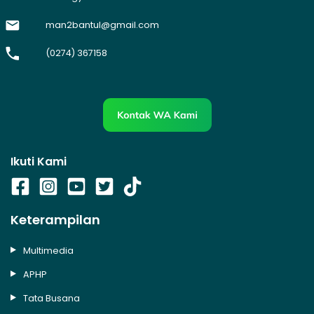
man2bantul@gmail.com
(0274) 367158
Ikuti Kami
Keterampilan
Multimedia
APHP
Tata Busana