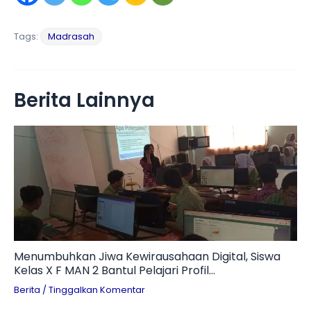
Tags:
Madrasah
Berita Lainnya
Menumbuhkan Jiwa Kewirausahaan Digital, Siswa
Kelas X F MAN 2 Bantul Pelajari Profil
Technopreneur dan Tantangan Branding UMKM
Berita
/
Tinggalkan Komentar