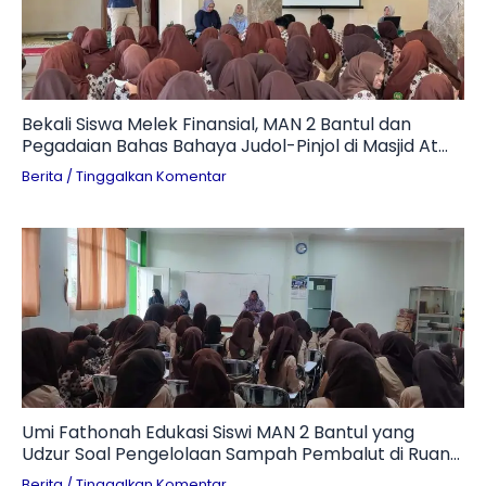
Bekali Siswa Melek Finansial, MAN 2 Bantul dan
Pegadaian Bahas Bahaya Judol-Pinjol di Masjid At
Ta’awun
Berita
/
Tinggalkan Komentar
Umi Fathonah Edukasi Siswi MAN 2 Bantul yang
Udzur Soal Pengelolaan Sampah Pembalut di Ruang
Otomotif
Berita
/
Tinggalkan Komentar