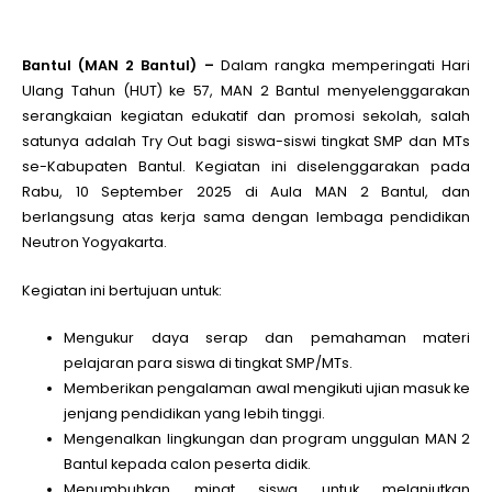
le
Bantul (MAN 2 Bantul) –
Dalam rangka memperingati Hari
Ulang Tahun (HUT) ke 57, MAN 2 Bantul menyelenggarakan
le
serangkaian kegiatan edukatif dan promosi sekolah, salah
satunya adalah Try Out bagi siswa-siswi tingkat SMP dan MTs
se-Kabupaten Bantul. Kegiatan ini diselenggarakan pada
le
Rabu, 10 September 2025 di Aula MAN 2 Bantul, dan
berlangsung atas kerja sama dengan lembaga pendidikan
le
Neutron Yogyakarta.
Kegiatan ini bertujuan untuk:
le
Mengukur daya serap dan pemahaman materi
pelajaran para siswa di tingkat SMP/MTs.
le
Memberikan pengalaman awal mengikuti ujian masuk ke
jenjang pendidikan yang lebih tinggi.
Mengenalkan lingkungan dan program unggulan MAN 2
Bantul kepada calon peserta didik.
Menumbuhkan minat siswa untuk melanjutkan