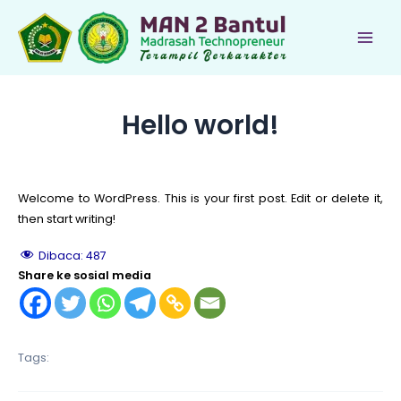
Lewati
ke
Main
konten
Men
Hello world!
Welcome to WordPress. This is your first post. Edit or delete it,
then start writing!
Dibaca:
487
Share ke sosial media
le
Tags:
le