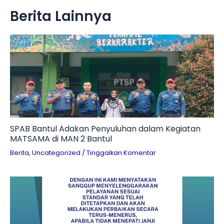
Berita Lainnya
le
le
le
le
SPAB Bantul Adakan Penyuluhan dalam Kegiatan
MATSAMA di MAN 2 Bantul
le
Berita
,
Uncategorized
/
Tinggalkan Komentar
le