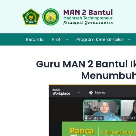
Lewati
ke
konten
Beranda
Profil
Program Keterampilan
Guru MAN 2 Bantul I
Menumbuhk