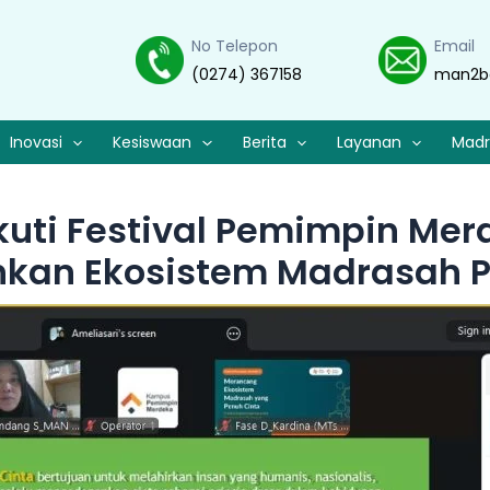
No Telepon
Email
(0274) 367158
man2b
Inovasi
Kesiswaan
Berita
Layanan
Madr
kuti Festival Pemimpin Mer
an Ekosistem Madrasah P