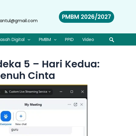
PMBM 2026/2027
antul@gmail.com
asah Digital
PMBM
PPID
Video
deka 5 – Hari Kedua:
enuh Cinta