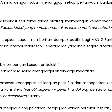
Amelia dengan sabar menanggapi setiap pertanyaan, bahka
inspirasi, terutama terkait strategi membangun kepercayaan 
 kelas. Murid yang merasa aman akan lebih berani mencoba, leb
diharapkan dapat memberikan dampak positif bagi MAN 2 Ba
rum internal madrasah. Beberapa ide yang ingin segera diterap
.
tuk membangun kesadaran kolektif.
kuat rasa saling menghargai antarwarga madrasah.
 Rahmawati mengapresiasi langkah positif ini dan menegaska
ra konsisten.
“Inisiatif seperti ini perlu kita dukung bersam
 berkelanjutan,”
ujarnya.
ya menjadi ajang pelatihan, tetapi juga wadah bertukar inspi