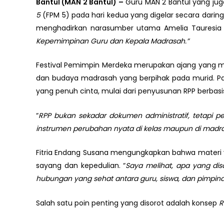
Bantul (MAN 2 Bantul) –
Guru MAN 2 Bantul yang jug
5
(FPM 5) pada hari kedua yang digelar secara darin
menghadirkan narasumber utama Amelia Tauresia
Kepemimpinan Guru dan Kepala Madrasah.”
Festival Pemimpin Merdeka merupakan ajang yang m
dan budaya madrasah yang berpihak pada murid. P
yang penuh cinta, mulai dari penyusunan RPP berbas
“
RPP bukan sekadar dokumen administratif, tetapi p
instrumen perubahan nyata di kelas maupun di madr
Fitria Endang Susana mengungkapkan bahwa materi
sayang dan kepedulian. “
Saya melihat, apa yang di
hubungan yang sehat antara guru, siswa, dan pimpina
Salah satu poin penting yang disorot adalah konsep
R