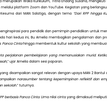
a merupakan Waka Kurikulum, Fitria Endang Susana, mengikuti
g melalui platform Zoom dan YouTube. Kegiatan yang berlangsun
 Kesuma dari MAN Salatiga, dengan tema
“Dari RPP hingga K
enginspirasi para pendidik dan pemimpin pendidikan untuk m
ada hari kedua ini, Bu Amelia membagikan pengalaman dan 
is
Panca Cinta
hingga membentuk kultur sekolah yang membuat 
eta perjalanan pembelajaran yang memanusiakan murid. Ketika 
asah
,” ujar Amelia dalam sesi paparan.
 yang disampaikan sangat relevan dengan upaya MAN 2 Bantul
sampaikan narasumber tentang kepemimpinan reflektif dan e
n sekolah.
” tuturnya.
PP berbasis Panca Cinta
. Lima nilai cinta yang dimaksud meliputi