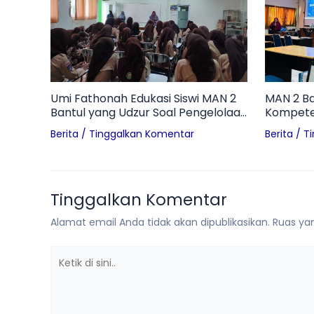
Umi Fathonah Edukasi Siswi MAN 2
MAN 2 Ba
Bantul yang Udzur Soal Pengelolaan
Kompeten
Sampah Pembalut di Ruang
Worksho
Berita
/
Tinggalkan Komentar
Berita
/
T
Otomotif
Inovatif d
Tinggalkan Komentar
Alamat email Anda tidak akan dipublikasikan.
Ruas yan
Ketik
di
sini..