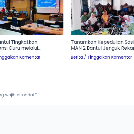
ntul Tingkatkan
Tanamkan Kepedulian Sosia
si Guru melalui
MAN 2 Bantul Jenguk Reka
p Media Pembelajaran
Alami Kecelakaan
inggalkan Komentar
Berita
/
Tinggalkan Komentar
i Era Digital
g wajib ditandai
*