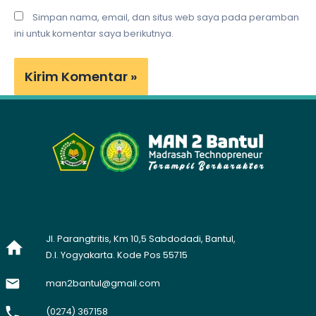
Simpan nama, email, dan situs web saya pada peramban
ini untuk komentar saya berikutnya.
Jl. Parangtritis, Km 10,5 Sabdodadi, Bantul,
D.I. Yogyakarta. Kode Pos 55715
man2bantul@gmail.com
(0274) 367158