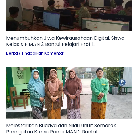
Menumbuhkan Jiwa Kewirausahaan Digital, Siswa
Kelas X F MAN 2 Bantul Pelajari Profil
Technopreneur dan Tantangan Branding UMKM
Berita
/
Tinggalkan Komentar
Melestarikan Budaya dan Nilai Luhur: Semarak
Peringatan Kamis Pon di MAN 2 Bantul