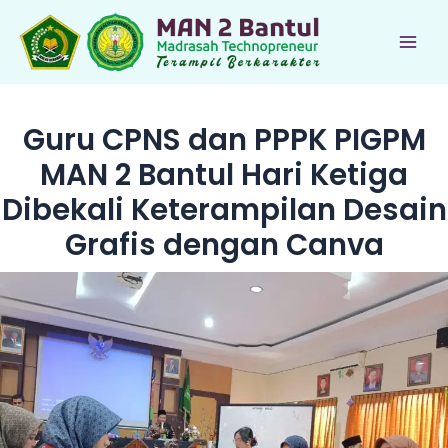
Lewati
ke
Main
konten
Men
Guru CPNS dan PPPK PIGPM
MAN 2 Bantul Hari Ketiga
Dibekali Keterampilan Desain
Grafis dengan Canva
le
le