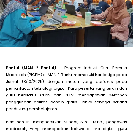
le
le
le
le
Bantul (MAN 2 Bantul)
– Program Induksi Guru Pemula
Madrasah (PIGPM) di MAN 2 Bantul memasuki hari ketiga pada
Jumat (3/10/2025) dengan materi yang berfokus pada
le
pemanfaatan teknologi digital. Para peserta yang terdiri dari
guru berstatus CPNS dan PPPK mendapatkan pelatihan
le
penggunaan aplikasi desain grafis Canva sebagai sarana
pendukung pembelajaran.
Pelatihan ini menghadirkan Suhadi, S.Pd., M.Pd., pengawas
madrasah, yang menegaskan bahwa di era digital, guru