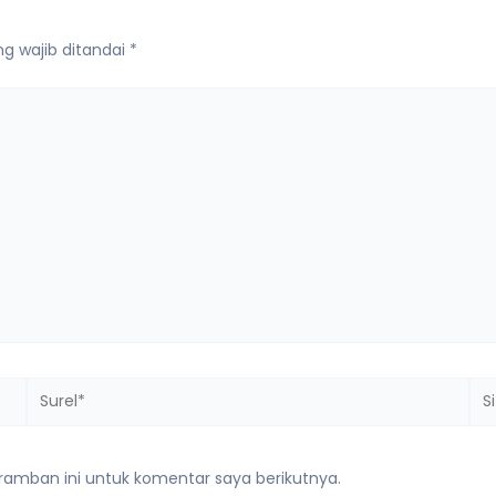
g wajib ditandai
*
Surel*
Sit
we
ramban ini untuk komentar saya berikutnya.