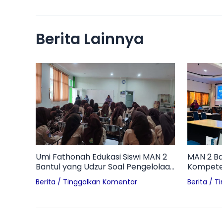
Berita Lainnya
Umi Fathonah Edukasi Siswi MAN 2
MAN 2 Ba
Bantul yang Udzur Soal Pengelolaan
Kompeten
Sampah Pembalut di Ruang
Worksho
Berita
/
Tinggalkan Komentar
Berita
/
T
Otomotif
Inovatif d