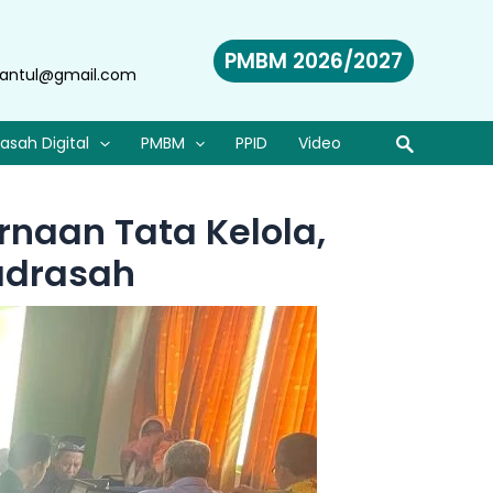
PMBM 2026/2027
antul@gmail.com
asah Digital
PMBM
PPID
Video
naan Tata Kelola,
adrasah