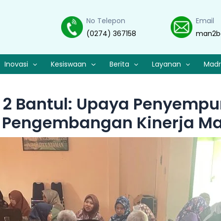
No Telepon
Email
(0274) 367158
man2b
Inovasi
Kesiswaan
Berita
Layanan
Madr
 2 Bantul: Upaya Penyempur
 Pengembangan Kinerja M