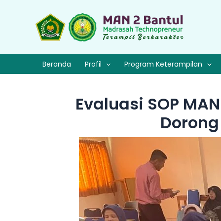
Lewati
ke
konten
Beranda
Profil
Program Keterampilan
Evaluasi SOP MAN
Dorong