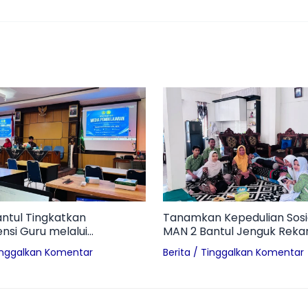
ntul Tingkatkan
Tanamkan Kepedulian Sosia
si Guru melalui
MAN 2 Bantul Jenguk Reka
p Media Pembelajaran
Alami Kecelakaan
inggalkan Komentar
Berita
/
Tinggalkan Komentar
i Era Digital