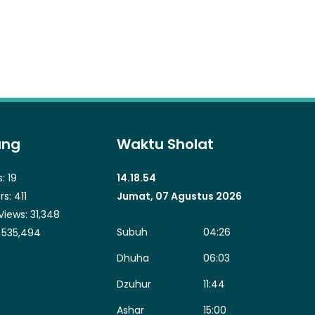
ung
Waktu Sholat
s:
19
14.18.55
rs:
411
Jumat, 07 Agustus 2026
Views:
31,348
Subuh
04:26
:
535,494
Dhuha
06:03
Dzuhur
11:44
Ashar
15:00