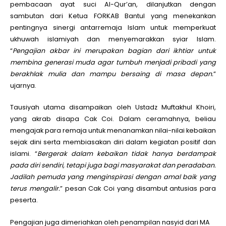
pembacaan ayat suci Al-Qur’an, dilanjutkan dengan
sambutan dari Ketua FORKAB Bantul yang menekankan
pentingnya sinergi antarremaja Islam untuk memperkuat
ukhuwah islamiyah dan menyemarakkan syiar Islam.
“
Pengajian akbar ini merupakan bagian dari ikhtiar untuk
membina generasi muda agar tumbuh menjadi pribadi yang
berakhlak mulia dan mampu bersaing di masa depan.
”
ujarnya.
Tausiyah utama disampaikan oleh Ustadz Muftakhul Khoiri,
yang akrab disapa Cak Coi. Dalam ceramahnya, beliau
mengajak para remaja untuk menanamkan nilai-nilai kebaikan
sejak dini serta membiasakan diri dalam kegiatan positif dan
islami. “
Bergerak dalam kebaikan tidak hanya berdampak
pada diri sendiri, tetapi juga bagi masyarakat dan peradaban.
Jadilah pemuda yang menginspirasi dengan amal baik yang
terus mengalir.
” pesan Cak Coi yang disambut antusias para
peserta.
Pengajian juga dimeriahkan oleh penampilan nasyid dari MA