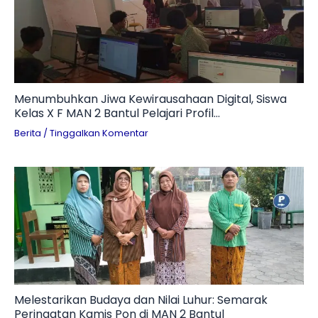
Menumbuhkan Jiwa Kewirausahaan Digital, Siswa
Kelas X F MAN 2 Bantul Pelajari Profil
Technopreneur dan Tantangan Branding UMKM
Berita
/
Tinggalkan Komentar
Melestarikan Budaya dan Nilai Luhur: Semarak
Peringatan Kamis Pon di MAN 2 Bantul