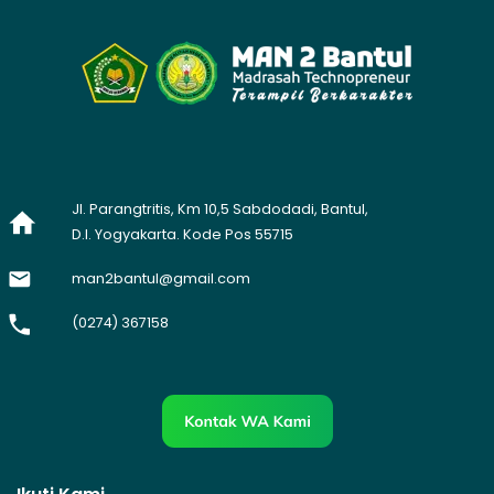
Jl. Parangtritis, Km 10,5 Sabdodadi, Bantul,
D.I. Yogyakarta. Kode Pos 55715
man2bantul@gmail.com
(0274) 367158