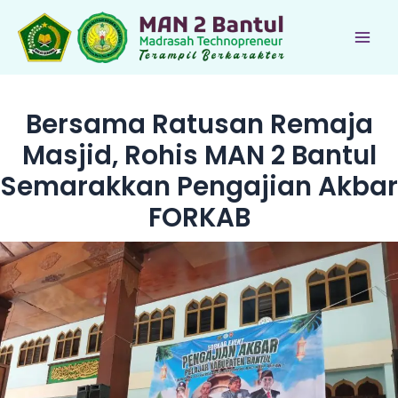
Lewati
ke
Main
konten
Men
Bersama Ratusan Remaja
Masjid, Rohis MAN 2 Bantul
Semarakkan Pengajian Akbar
FORKAB
le
le