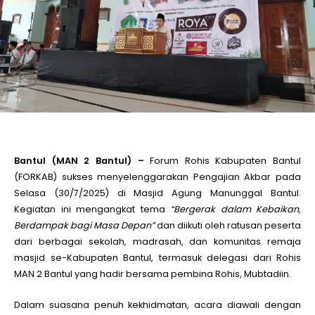
le
le
le
le
Bantul (MAN 2 Bantul) –
Forum Rohis Kabupaten Bantul
(FORKAB) sukses menyelenggarakan Pengajian Akbar pada
Selasa (30/7/2025) di Masjid Agung Manunggal Bantul.
le
Kegiatan ini mengangkat tema
“Bergerak dalam Kebaikan,
Berdampak bagi Masa Depan”
dan diikuti oleh ratusan peserta
le
dari berbagai sekolah, madrasah, dan komunitas remaja
masjid se-Kabupaten Bantul, termasuk delegasi dari Rohis
MAN 2 Bantul yang hadir bersama pembina Rohis, Mubtadiin.
Dalam suasana penuh kekhidmatan, acara diawali dengan