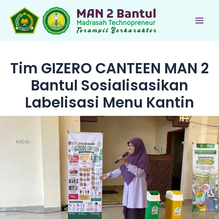
Lewati
ke
Main
konten
Men
Tim GIZERO CANTEEN MAN 2
Bantul Sosialisasikan
Labelisasi Menu Kantin
le
le