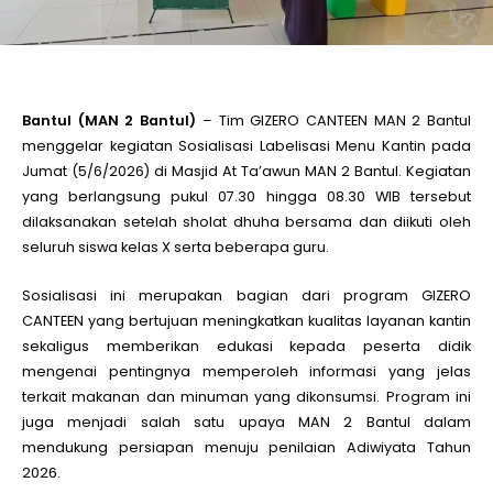
le
le
Bantul (MAN 2 Bantul)
– Tim GIZERO CANTEEN MAN 2 Bantul
menggelar kegiatan Sosialisasi Labelisasi Menu Kantin pada
Jumat (5/6/2026) di Masjid At Ta’awun MAN 2 Bantul. Kegiatan
le
yang berlangsung pukul 07.30 hingga 08.30 WIB tersebut
dilaksanakan setelah sholat dhuha bersama dan diikuti oleh
le
seluruh siswa kelas X serta beberapa guru.
Sosialisasi ini merupakan bagian dari program GIZERO
le
CANTEEN yang bertujuan meningkatkan kualitas layanan kantin
sekaligus memberikan edukasi kepada peserta didik
mengenai pentingnya memperoleh informasi yang jelas
le
terkait makanan dan minuman yang dikonsumsi. Program ini
juga menjadi salah satu upaya MAN 2 Bantul dalam
mendukung persiapan menuju penilaian Adiwiyata Tahun
2026.